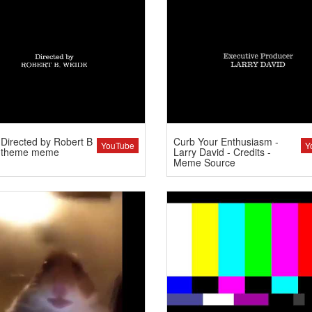
Directed by Robert B
Curb Your Enthusiasm -
YouTube
Y
 theme meme
Larry David - Credits -
Meme Source