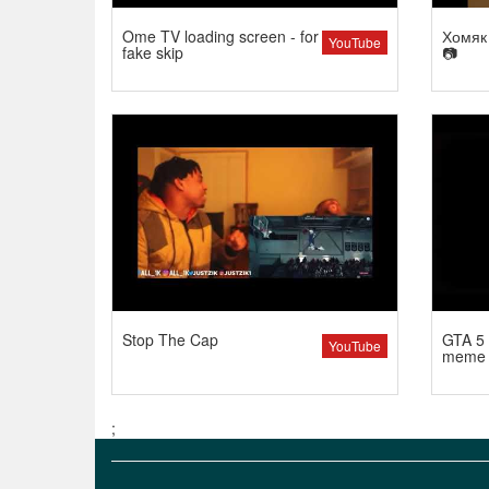
Ome TV loading screen - for
Хомяк 
YouTube
fake skip
📷
Stop The Cap
GTA 5 
YouTube
meme
;