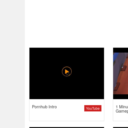
Pornhub Intro
1 Minu
YouTube
Gamep