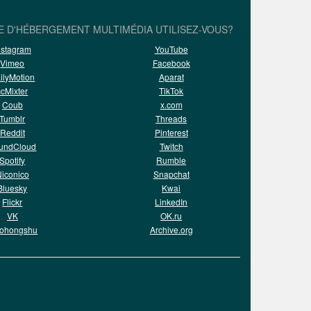
E D'HÉBERGEMENT MULTIMÉDIA UTILISEZ-VOUS?
nstagram
YouTube
Vimeo
Facebook
ilyMotion
Aparat
ccMixter
TikTok
Coub
x.com
Tumblr
Threads
Reddit
Pinterest
undCloud
Twitch
Spotify
Rumble
iconico
Snapchat
Bluesky
Kwai
Flickr
LinkedIn
VK
OK.ru
aohongshu
Archive.org