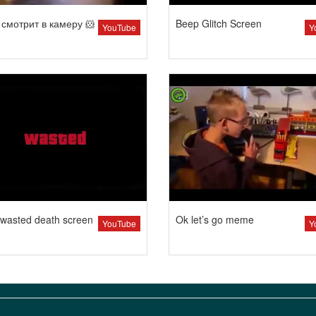
смотрит в камеру 🐹
Beep Glitch Screen
YouTube
Y
wasted death screen
Ok let’s go meme
YouTube
Y