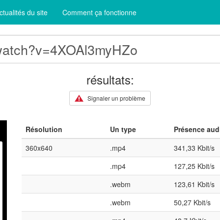
ctualités du site
Comment ça fonctionne
résultats:
Signaler un problème
Résolution
Un type
Présence aud
360x640
.mp4
341,33 Kbit/s
.mp4
127,25 Kbit/s
.webm
123,61 Kbit/s
.webm
50,27 Kbit/s