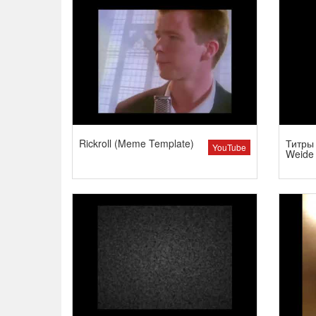
Rickroll (Meme Template)
Титры 
YouTube
Weide