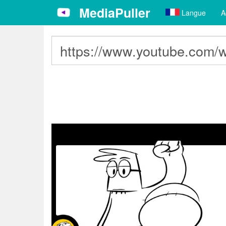
MediaPuller
Langue
A