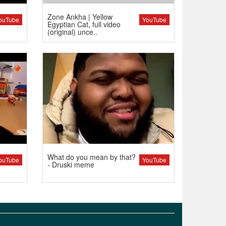
Zone Ankha | Yellow
ouTube
YouTube
Egyptian Cat, full video
(original) unce..
What do you mean by that?
ouTube
YouTube
- Druski meme