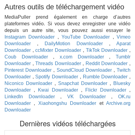
Autres outils de téléchargement vidéo
MediaPuller prend également en charge d’autres
plateformes vidéo. Si vous devez enregistrer une vidéo
depuis un autre site, vous pouvez aussi essayer le
Instagram Downloader
,
YouTube Downloader
,
Vimeo
Downloader
,
DailyMotion Downloader
,
Aparat
Downloader
,
ccMixter Downloader
,
TikTok Downloader
,
Coub Downloader
,
x.com Downloader
,
Tumblr
Downloader
,
Threads Downloader
,
Reddit Downloader
,
Pinterest Downloader
,
SoundCloud Downloader
,
Twitch
Downloader
,
Spotify Downloader
,
Rumble Downloader
,
Niconico Downloader
,
Snapchat Downloader
,
Bluesky
Downloader
,
Kwai Downloader
,
Flickr Downloader
,
LinkedIn Downloader
,
VK Downloader
,
OK.ru
Downloader
,
Xiaohongshu Downloader
et
Archive.org
Downloader
Dernières vidéos téléchargées