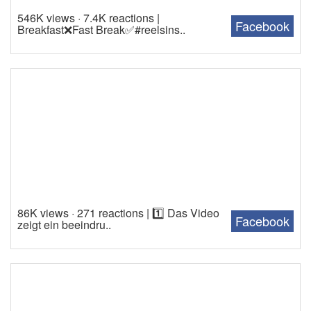
546K views · 7.4K reactions |
Facebook
Breakfast❌Fast Break✅#reelsins..
86K views · 271 reactions | 1️⃣ Das Video
Facebook
zeigt ein beeindru..