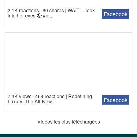
2.1K reactions · 60 shares | WAIT… look
Facebook
into her eyes 🥺 #pr..
7.3K views · 454 reactions | Redefining
Facebook
Luxury: The All-New..
Vidéos les plus téléchargées