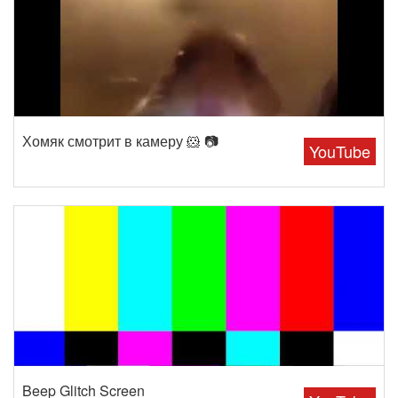
Хомяк смотрит в камеру 🐹 📷
YouTube
Beep Glitch Screen