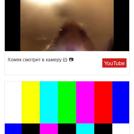
Хомяк смотрит в камеру 🐹 📷
YouTube