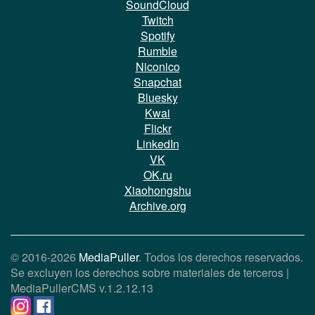
SoundCloud
Twitch
Spotify
Rumble
Niconico
Snapchat
Bluesky
Kwai
Flickr
LinkedIn
VK
OK.ru
Xiaohongshu
Archive.org
© 2016-2026
MediaPuller
. Todos los derechos reservados.
Se excluyen los derechos sobre materiales de terceros |
MediaPullerCMS
v.1.2.12.13