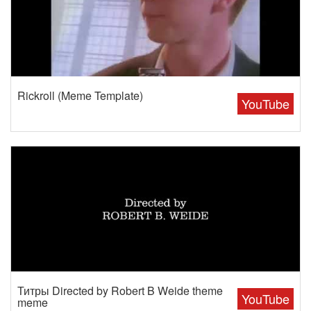
Rickroll (Meme Template)
YouTube
Титры Directed by Robert B Weide theme
YouTube
meme