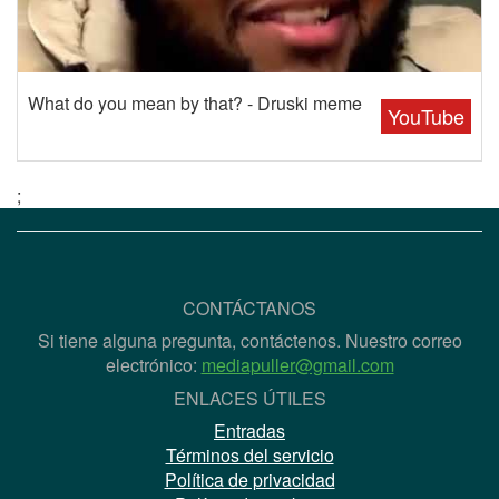
What do you mean by that? - Druski meme
YouTube
;
CONTÁCTANOS
Si tiene alguna pregunta, contáctenos. Nuestro correo
electrónico:
mediapuller@gmail.com
ENLACES ÚTILES
Entradas
Términos del servicio
Política de privacidad