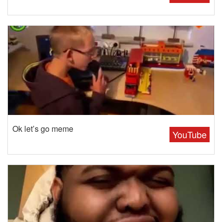
Ok let’s go meme
YouTube