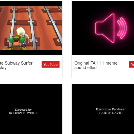
te Subway Surfer
Original FAHHH meme
YouTube
Y
lay
sound effect