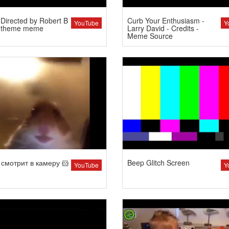
Directed by Robert B
Curb Your Enthusiasm -
YouTube
Y
 theme meme
Larry David - Credits -
Meme Source
смотрит в камеру 🐹
Beep Glitch Screen
YouTube
Y