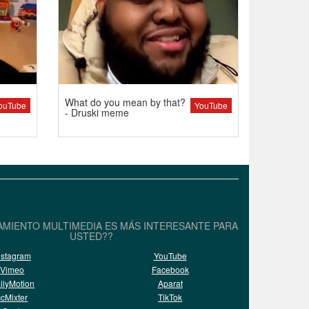
What do you mean by that?
ouTube
YouTube
- Druski meme
AMIENTO MULTIMEDIA ES MÁS INTERESANTE PARA
USTED??
nstagram
YouTube
Vimeo
Facebook
ilyMotion
Aparat
ccMixter
TikTok