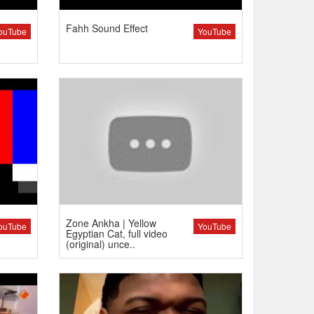
Fahh Sound Effect
ouTube
YouTube
Zone Ankha | Yellow
ouTube
YouTube
Egyptian Cat, full video
(original) unce..