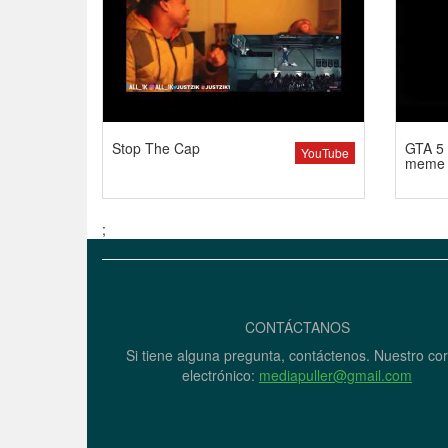
Stop The Cap
GTA 5 
YouTube
meme
;
CONTÁCTANOS
Si tiene alguna pregunta, contáctenos. Nuestro co
electrónico:
mediapuller@gmail.com