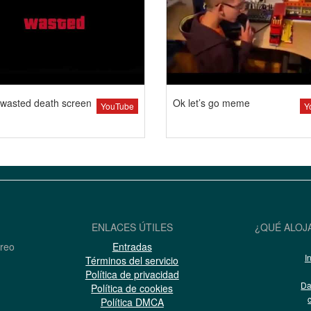
wasted death screen
Ok let’s go meme
YouTube
Y
ENLACES ÚTILES
¿QUÉ ALOJ
rreo
Entradas
I
Términos del servicio
Política de privacidad
Da
Política de cookies
Política DMCA