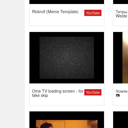
Rickroll (Meme Template)
Титры 
YouTube
Weide
Ome TV loading screen - for
Хомяк 
YouTube
fake skip
📷