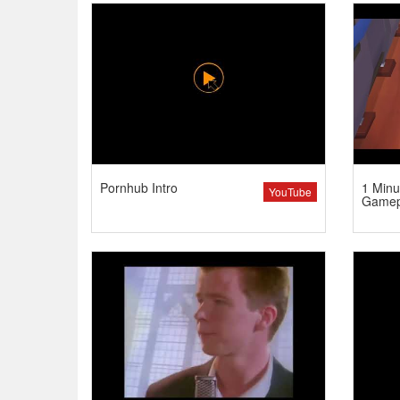
Pornhub Intro
1 Minu
YouTube
Gamep