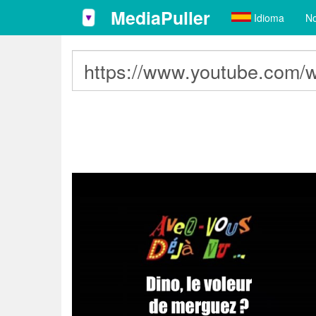
MediaPuller
Idioma
No