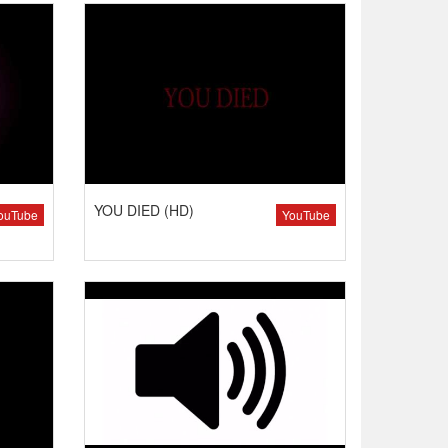
YOU DIED (HD)
ouTube
YouTube