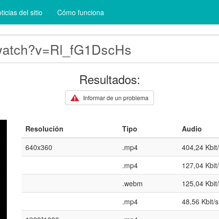
ticias del sitio
Cómo funciona
Resultados:
Informar de un problema
Resolución
Tipo
Audio
640x360
.mp4
404,24 Kbit
.mp4
127,04 Kbit
.webm
125,04 Kbit
.mp4
48,56 Kbit/s