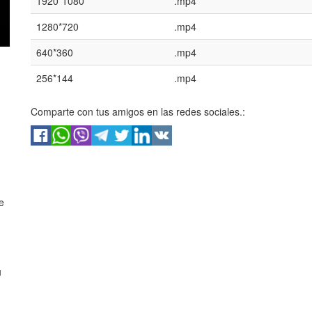
1920*1080
.mp4
1280*720
.mp4
640*360
.mp4
256*144
.mp4
Comparte con tus amigos en las redes sociales.:
e
u