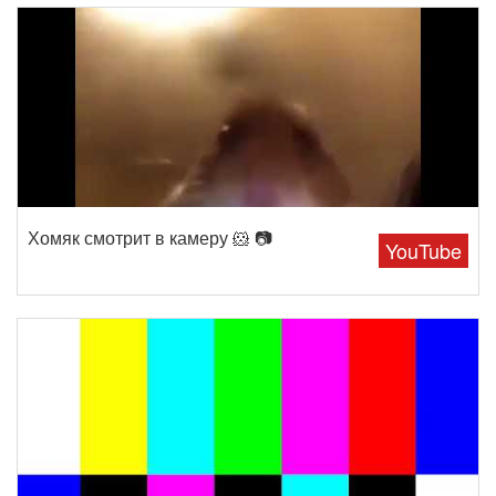
Хомяк смотрит в камеру 🐹 📷
YouTube