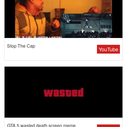
Stop The Cap
YouTube
GTA 5 wasted death screen meme