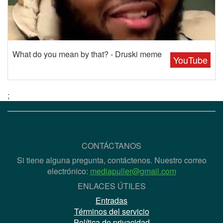
What do you mean by that? - Druski meme
YouTube
;
CONTÁCTANOS
Si tiene alguna pregunta, contáctenos. Nuestro correo
electrónico:
mediapuller@gmail.com
ENLACES ÚTILES
Entradas
Términos del servicio
Política de privacidad