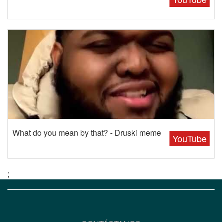
What do you mean by that? - Druski meme
YouTube
;