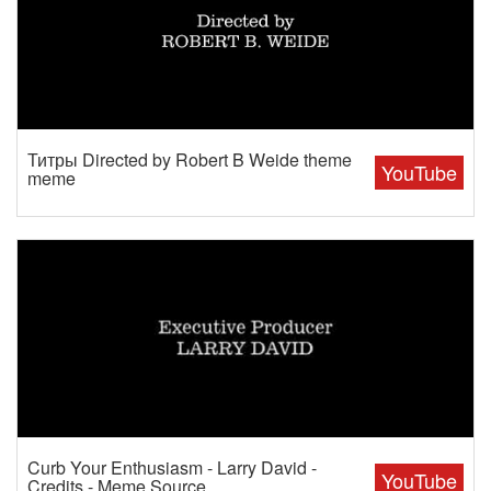
Титры Directed by Robert B Weide theme
YouTube
meme
Curb Your Enthusiasm - Larry David -
YouTube
Credits - Meme Source