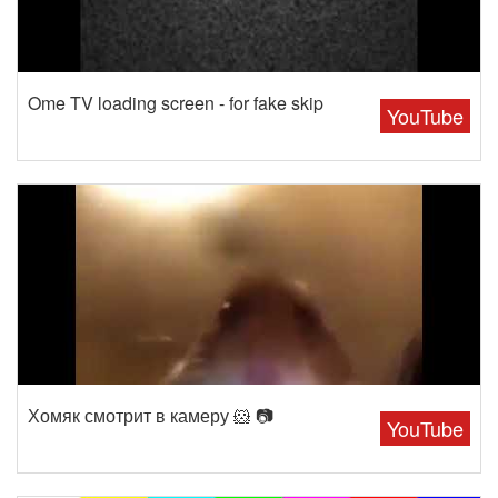
Ome TV loading screen - for fake skip
YouTube
Хомяк смотрит в камеру 🐹 📷
YouTube