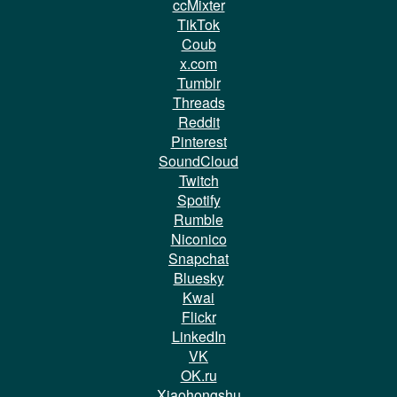
ccMixter
TikTok
Coub
x.com
Tumblr
Threads
Reddit
Pinterest
SoundCloud
Twitch
Spotify
Rumble
Niconico
Snapchat
Bluesky
Kwai
Flickr
LinkedIn
VK
OK.ru
Xiaohongshu