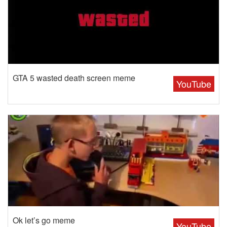
GTA 5 wasted death screen meme
YouTube
Ok let’s go meme
YouTube