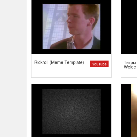
Rickroll (Meme Template)
Титры 
YouTube
Weide