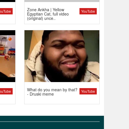
Zone Ankha | Yellow
ouTube
YouTube
Egyptian Cat, full video
(original) unce..
What do you mean by that?
ouTube
YouTube
- Druski meme