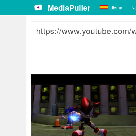
MediaPuller
Idioma
No