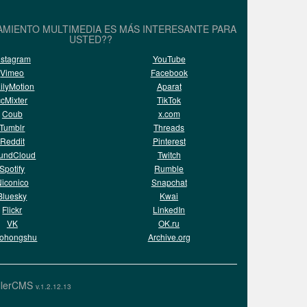
AMIENTO MULTIMEDIA ES MÁS INTERESANTE PARA
USTED??
nstagram
YouTube
Vimeo
Facebook
ilyMotion
Aparat
ccMixter
TikTok
Coub
x.com
Tumblr
Threads
Reddit
Pinterest
undCloud
Twitch
Spotify
Rumble
iconico
Snapchat
Bluesky
Kwai
Flickr
LinkedIn
VK
OK.ru
aohongshu
Archive.org
llerCMS
v.1.2.12.13