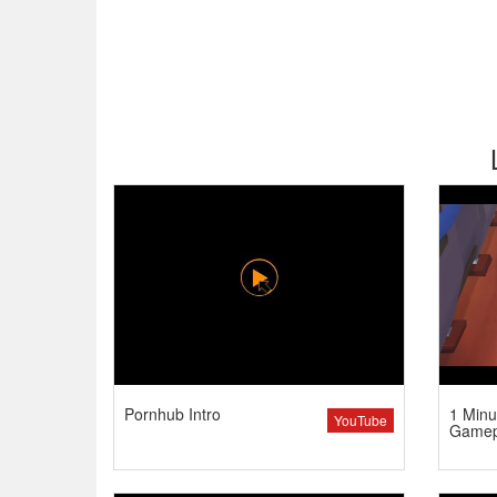
Pornhub Intro
1 Minu
YouTube
Gamep