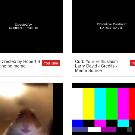
Directed by Robert B
Curb Your Enthusiasm -
YouTube
Y
 theme meme
Larry David - Credits -
Meme Source