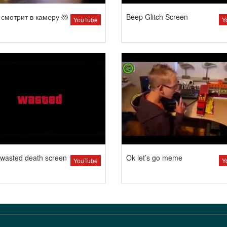
смотрит в камеру 🐹
Beep Glitch Screen
YouTube
Y
wasted death screen
Ok let’s go meme
YouTube
Y