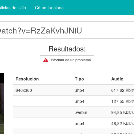
ticias del sitio
Cómo funciona
Resultados:
Informar de un problema
Resolución
Tipo
Audio
640x360
.mp4
617,62 Kbit
.mp4
127,55 Kbit
.webm
94,85 Kbit/s
.mp4
48,82 Kbit/s