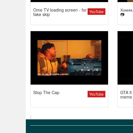
Ome TV loading screen - for
Хомяк 
YouTube
fake skip
📷
Stop The Cap
GTA 5 
YouTube
meme
;