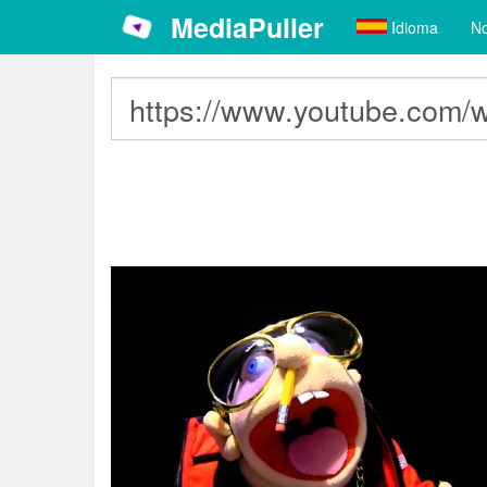
MediaPuller
Idioma
No