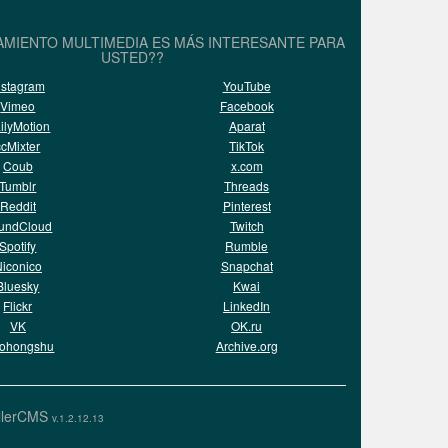
AMIENTO MULTIMEDIA ES MÁS INTERESANTE PARA
USTED??
nstagram
YouTube
Vimeo
Facebook
ilyMotion
Aparat
ccMixter
TikTok
Coub
x.com
Tumblr
Threads
Reddit
Pinterest
undCloud
Twitch
Spotify
Rumble
iconico
Snapchat
Bluesky
Kwai
Flickr
LinkedIn
VK
OK.ru
aohongshu
Archive.org
llerCMS
v.1.2.12.13