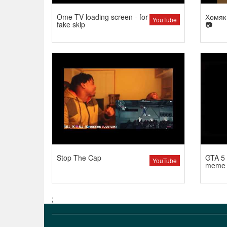
Ome TV loading screen - for
Хомяк 
YouTube
fake skip
📷
Stop The Cap
GTA 5 
YouTube
meme
;