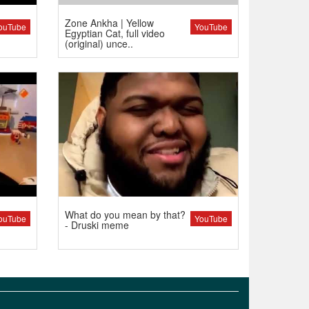
Zone Ankha | Yellow
ouTube
YouTube
Egyptian Cat, full video
(original) unce..
What do you mean by that?
ouTube
YouTube
- Druski meme