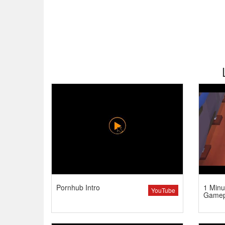
Pornhub Intro
1 Minu
YouTube
Gamep