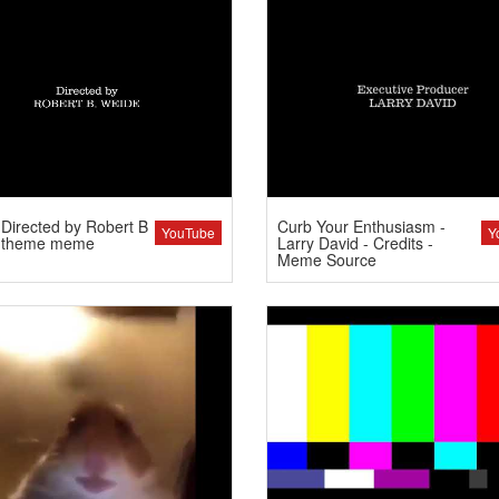
Directed by Robert B
Curb Your Enthusiasm -
YouTube
Y
 theme meme
Larry David - Credits -
Meme Source