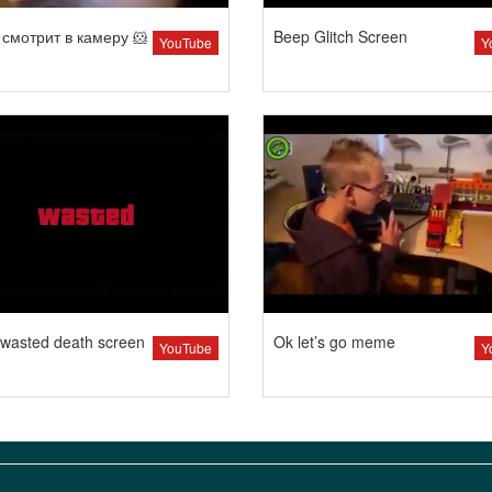
смотрит в камеру 🐹
Beep Glitch Screen
YouTube
Y
wasted death screen
Ok let’s go meme
YouTube
Y