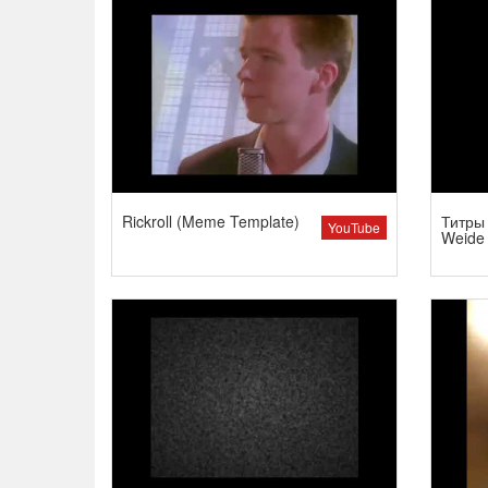
Rickroll (Meme Template)
Титры 
YouTube
Weide