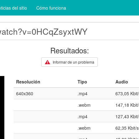
ticias del sitio
Cómo funciona
Resultados:
Informar de un problema
Resolución
Tipo
Audio
640x360
.mp4
673,05 Kbit
.webm
147,18 Kbit
.mp4
127,43 Kbit
.webm
62,35 Kbit/s