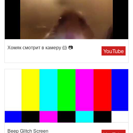
Хомяк смотрит в камеру 🐹 📷
YouTube
Beep Glitch Screen