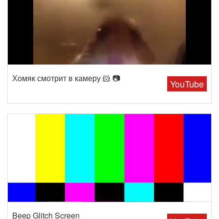
Хомяк смотрит в камеру 🐹 📷
YouTube
Beep Glitch Screen