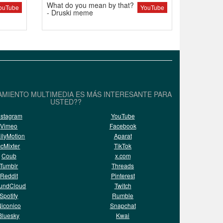
What do you mean by that?
ouTube
YouTube
- Druski meme
AMIENTO MULTIMEDIA ES MÁS INTERESANTE PARA
USTED??
nstagram
YouTube
Vimeo
Facebook
ilyMotion
Aparat
ccMixter
TikTok
Coub
x.com
Tumblr
Threads
Reddit
Pinterest
undCloud
Twitch
Spotify
Rumble
iconico
Snapchat
Bluesky
Kwai