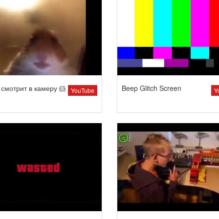
смотрит в камеру 🐹
Beep Glitch Screen
YouTube
Y