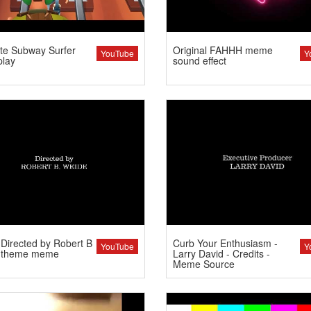
te Subway Surfer
Original FAHHH meme
YouTube
Y
lay
sound effect
Directed by Robert B
Curb Your Enthusiasm -
YouTube
Y
 theme meme
Larry David - Credits -
Meme Source