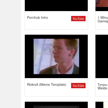
Pornhub Intro
1 Minu
YouTube
Gamep
Rickroll (Meme Template)
Титры 
YouTube
Weide