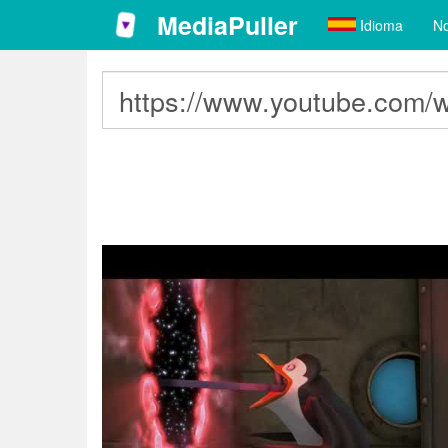
MediaPuller
Idioma
No