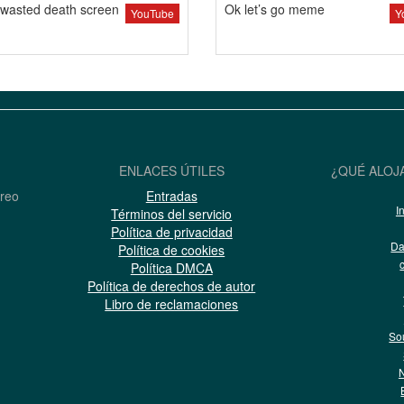
wasted death screen
Ok let’s go meme
YouTube
Y
ENLACES ÚTILES
¿QUÉ ALOJ
rreo
Entradas
I
Términos del servicio
Política de privacidad
Da
Política de cookies
Política DMCA
Política de derechos de autor
Libro de reclamaciones
So
N