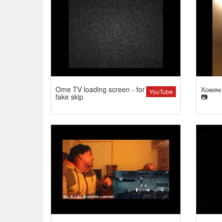
Ome TV loading screen - for
Хомяк 
YouTube
fake skip
📷