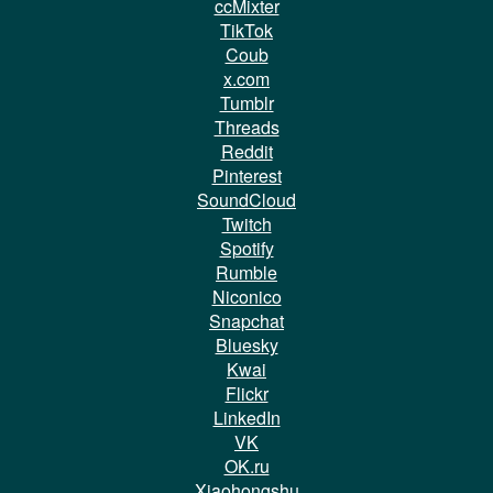
ccMixter
TikTok
Coub
x.com
Tumblr
Threads
Reddit
Pinterest
SoundCloud
Twitch
Spotify
Rumble
Niconico
Snapchat
Bluesky
Kwai
Flickr
LinkedIn
VK
OK.ru
Xiaohongshu