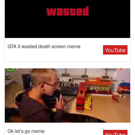
GTA 5 wasted death screen meme
YouTube
Ok let’s go meme
YouTube