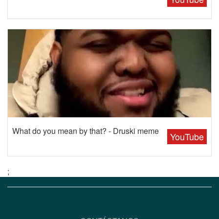
What do you mean by that? - Druski meme
YouTube
;