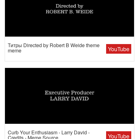
Титры Directed by Robert B Weide theme
YouTube
meme
Curb Your Enthusiasm - Larry David -
YouTube
Credits - Meme Source