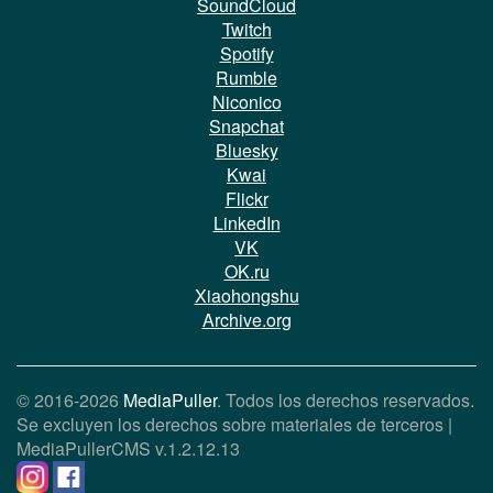
SoundCloud
Twitch
Spotify
Rumble
Niconico
Snapchat
Bluesky
Kwai
Flickr
LinkedIn
VK
OK.ru
Xiaohongshu
Archive.org
© 2016-2026
MediaPuller
. Todos los derechos reservados.
Se excluyen los derechos sobre materiales de terceros |
MediaPullerCMS
v.1.2.12.13