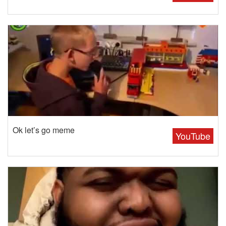
Ok let’s go meme
YouTube