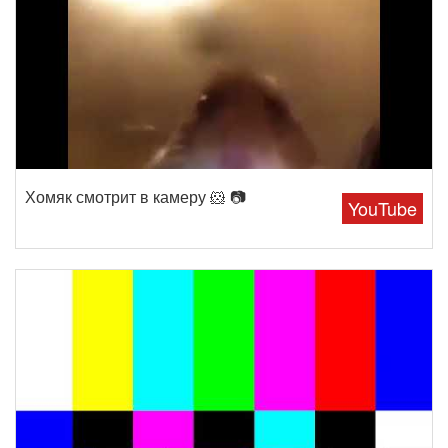
Хомяк смотрит в камеру 🐹 📷
YouTube