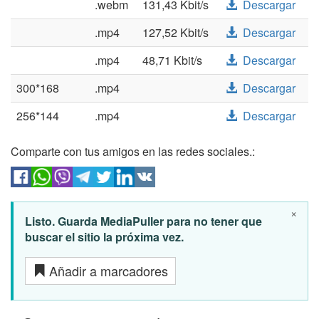
.webm
131,43 Kbit/s
Descargar
.mp4
127,52 Kbit/s
Descargar
.mp4
48,71 Kbit/s
Descargar
300*168
.mp4
Descargar
256*144
.mp4
Descargar
Comparte con tus amigos en las redes sociales.:
×
Listo. Guarda MediaPuller para no tener que
buscar el sitio la próxima vez.
Añadir a marcadores