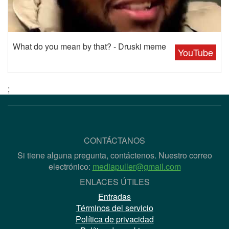
What do you mean by that? - Druski meme
YouTube
;
CONTÁCTANOS
Si tiene alguna pregunta, contáctenos. Nuestro correo
electrónico:
mediapuller@gmail.com
ENLACES ÚTILES
Entradas
Términos del servicio
Política de privacidad