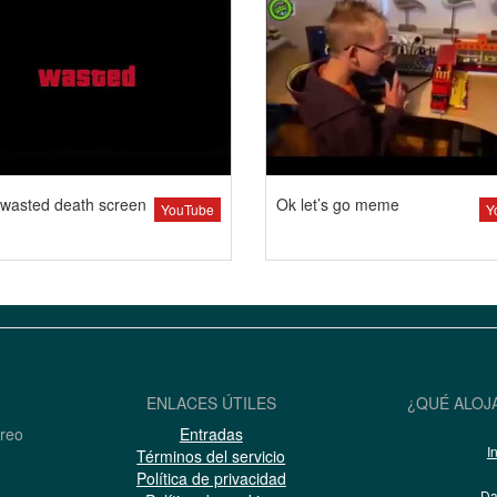
wasted death screen
Ok let’s go meme
YouTube
Y
ENLACES ÚTILES
¿QUÉ ALOJ
rreo
Entradas
I
Términos del servicio
Política de privacidad
Da