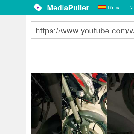
MediaPuller
Idioma
No