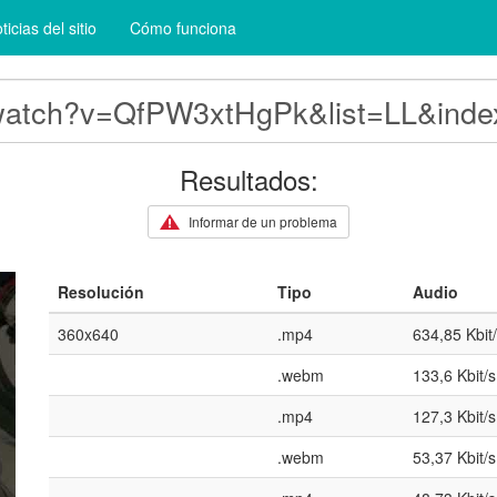
ticias del sitio
Cómo funciona
Resultados:
Informar de un problema
Resolución
Tipo
Audio
360x640
.mp4
634,85 Kbit
.webm
133,6 Kbit/s
.mp4
127,3 Kbit/s
.webm
53,37 Kbit/s