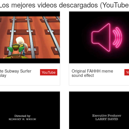
Los mejores videos descargados (YouTube
te Subway Surfer
Original FAHHH meme
YouTube
Y
lay
sound effect