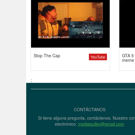
Stop The Cap
GTA 5 
YouTube
meme
;
CONTÁCTANOS
Si tiene alguna pregunta, contáctenos. Nuestro co
electrónico:
mediapuller@gmail.com