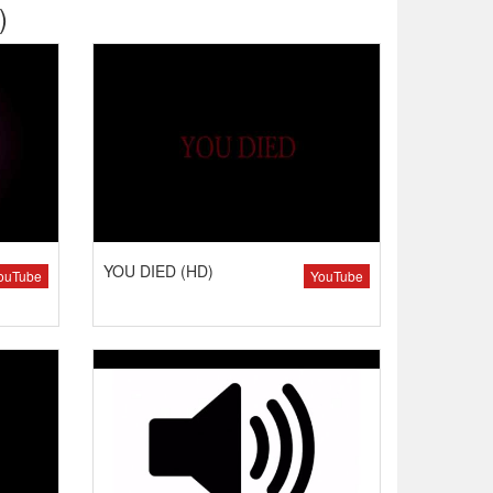
)
YOU DIED (HD)
ouTube
YouTube