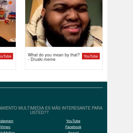
What do you mean by that?
ouTube
YouTube
- Druski meme
AMIENTO MULTIMEDIA ES MÁS INTERESANTE PARA
USTED??
nstagram
YouTube
Vimeo
Facebook
ilyMotion
Aparat