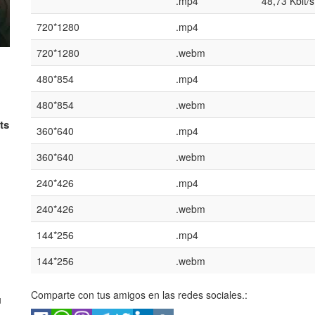
.mp4
48,73 Kbit/s
720*1280
.mp4
720*1280
.webm
480*854
.mp4
480*854
.webm
ts
360*640
.mp4
360*640
.webm
240*426
.mp4
240*426
.webm
144*256
.mp4
144*256
.webm
Comparte con tus amigos en las redes sociales.:
u