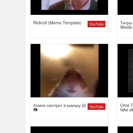
Rickroll (Meme Template)
Титры 
YouTube
Weide
Хомяк смотрит в камеру 🐹
Ome TV
YouTube
📷
fake s