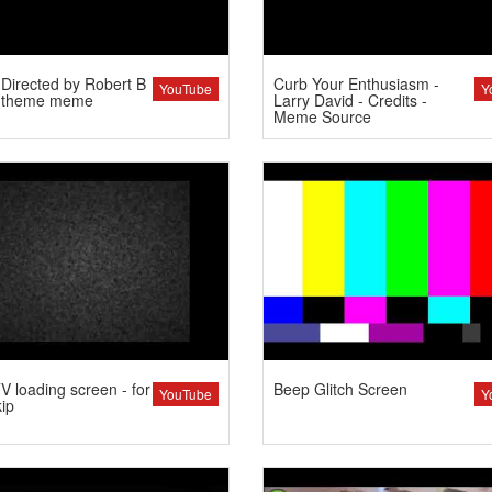
Directed by Robert B
Curb Your Enthusiasm -
YouTube
Y
 theme meme
Larry David - Credits -
Meme Source
 loading screen - for
Beep Glitch Screen
YouTube
Y
kip