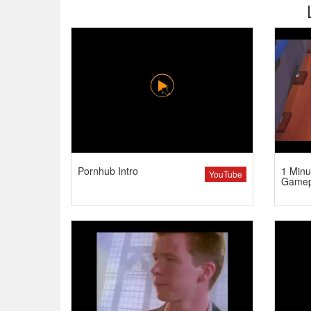
Pornhub Intro
1 Minu
YouTube
Gamep