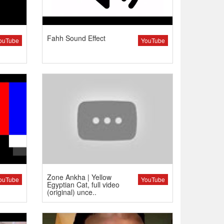
Fahh Sound Effect
ouTube
YouTube
Zone Ankha | Yellow
ouTube
YouTube
Egyptian Cat, full video
(original) unce..