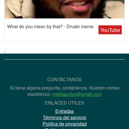
What do you mean by that? - Druski meme
YouTube
;
CONTÁCTANOS
Si tiene alguna pregunta, contáctenos. Nuestro correo
electrónico:
mediapuller@gmail.com
ENLACES ÚTILES
Entradas
Términos del servicio
Política de privacidad