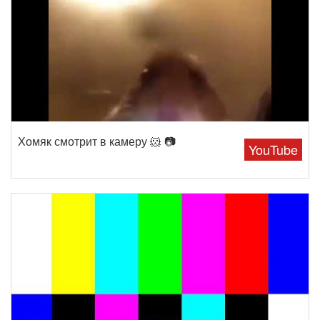
Хомяк смотрит в камеру 🐹 📷
YouTube