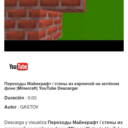
Переходы Майнкрафт / стены из кирпичей на зелёном
фоне |Minecraft| YouTube Descargar
Duración
: 0:03
Autor
: GASTOV
Descarga y visualiza
Переходы Майнкрафт / стены из