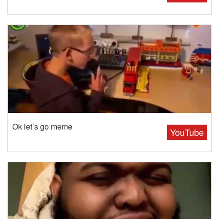
Ok let’s go meme
YouTube