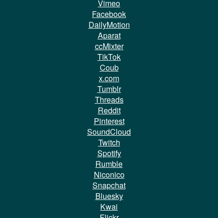
Vimeo
Facebook
DailyMotion
Aparat
ccMixter
TikTok
Coub
x.com
Tumblr
Threads
Reddit
Pinterest
SoundCloud
Twitch
Spotify
Rumble
Niconico
Snapchat
Bluesky
Kwai
Flickr