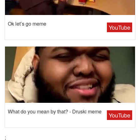
Ok let’s go meme
YouTube
What do you mean by that? - Druski meme
YouTube
;