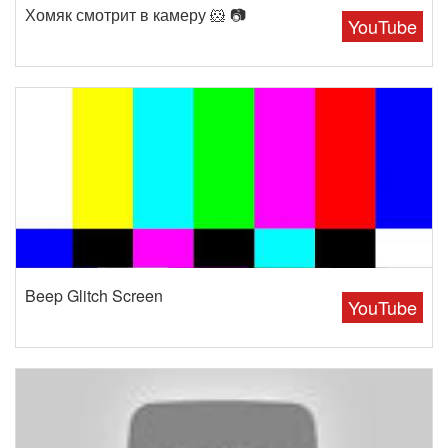
Хомяк смотрит в камеру 🐹 📷
YouTube
Beep Glitch Screen
YouTube