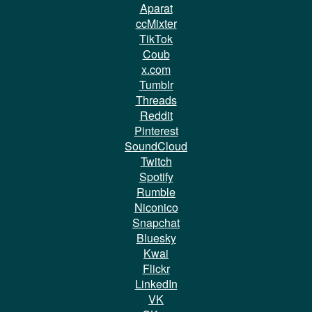
Aparat
ccMixter
TikTok
Coub
x.com
Tumblr
Threads
Reddit
Pinterest
SoundCloud
Twitch
Spotify
Rumble
Niconico
Snapchat
Bluesky
Kwai
Flickr
LinkedIn
VK