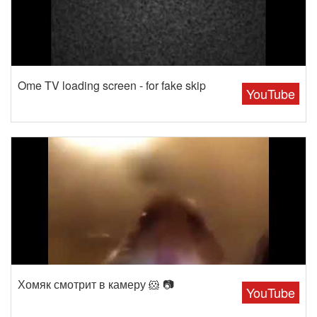
Ome TV loading screen - for fake skip
YouTube
Хомяк смотрит в камеру 🐹 📷
YouTube