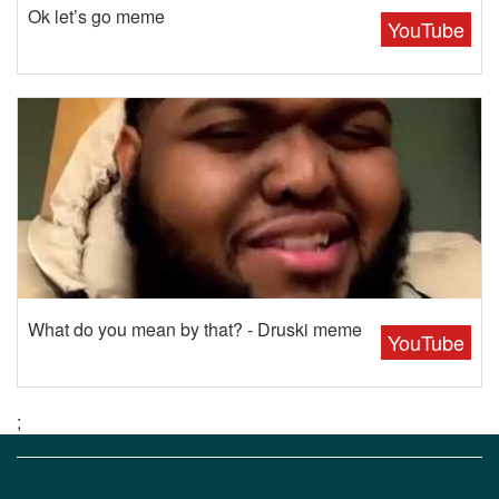
Ok let’s go meme
YouTube
What do you mean by that? - Druski meme
YouTube
;