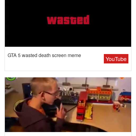
GTA 5 wasted death screen meme
YouTube