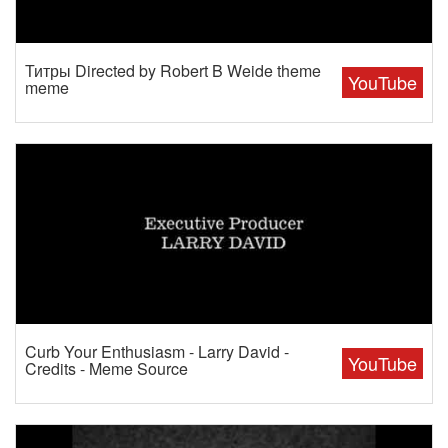
Титры Directed by Robert B Weide theme
YouTube
meme
Curb Your Enthusiasm - Larry David -
YouTube
Credits - Meme Source