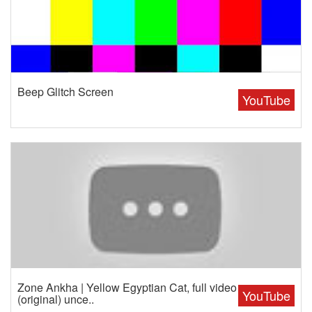
Beep Glitch Screen
YouTube
Zone Ankha | Yellow Egyptian Cat, full video
YouTube
(original) unce..