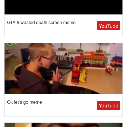
GTA 5 wasted death screen meme
YouTube
Ok let’s go meme
YouTube