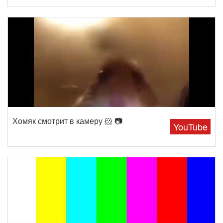
Хомяк смотрит в камеру 🐹 📷
YouTube