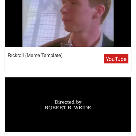
Rickroll (Meme Template)
YouTube