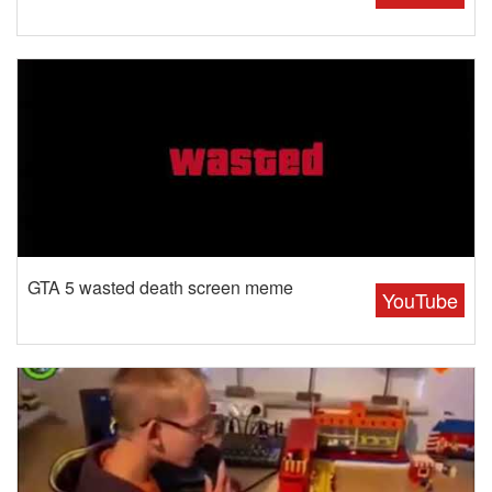
GTA 5 wasted death screen meme
YouTube