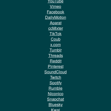
YouTube
Vimeo
Facebook
DailyMotion
Aparat
ccMixter
TikTok
Coub
x.com
Tumblr
Threads
Reddit
Pinterest
SoundCloud
Twitch
Spotify
Rumble
Niconico
Snapchat
Bluesky
Kwai