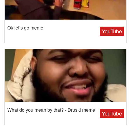
Ok let’s go meme
YouTube
What do you mean by that? - Druski meme
YouTube