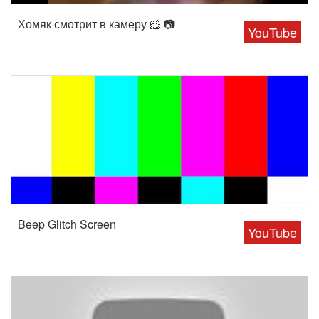
Хомяк смотрит в камеру 🐹 📷
YouTube
Beep Glitch Screen
YouTube