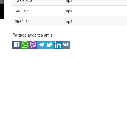
1280*720
.mp4
640*360
.mp4
256*144
.mp4
Partage avec tes amis:
t
x