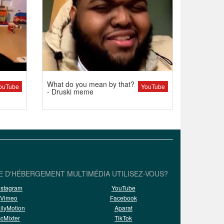
What do you mean by that?
ouTube
YouTube
- Druski meme
E D'HÉBERGEMENT MULTIMÉDIA UTILISEZ-VOUS?
nstagram
YouTube
Vimeo
Facebook
ilyMotion
Aparat
ccMixter
TikTok