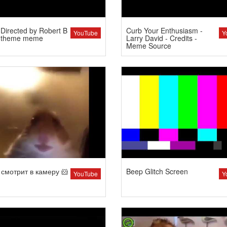
Directed by Robert B
Curb Your Enthusiasm -
YouTube
Y
 theme meme
Larry David - Credits -
Meme Source
смотрит в камеру 🐹
Beep Glitch Screen
YouTube
Y