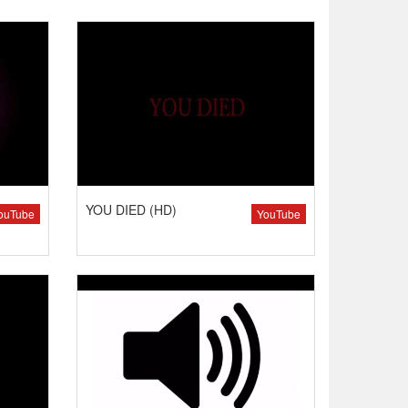
YOU DIED (HD)
ouTube
YouTube