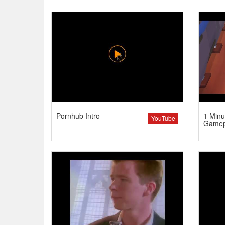
Pornhub Intro
1 Minu
YouTube
Gamep