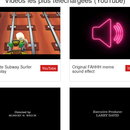
te Subway Surfer
Original FAHHH meme
YouTube
Y
lay
sound effect