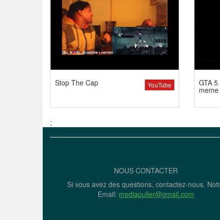
Stop The Cap
GTA 5 
YouTube
meme
;
NOUS CONTACTER
Si vous avez des questions, contactez-nous. Not
Email:
mediapuller@gmail.com