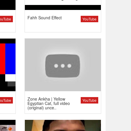
Fahh Sound Effect
ouTube
YouTube
Zone Ankha | Yellow
ouTube
YouTube
Egyptian Cat, full video
(original) unce..