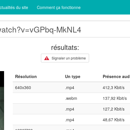
ctualités du site
Comment ça fonctionne
résultats:
Signaler un problème
Résolution
Un type
Présence aud
640x360
.mp4
412,3 Kbit/s
.webm
137,92 Kbit/s
.mp4
127,2 Kbit/s
.mp4
48,67 Kbit/s