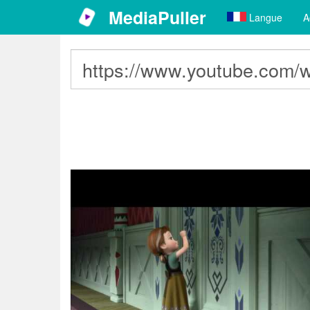
MediaPuller
Langue
A