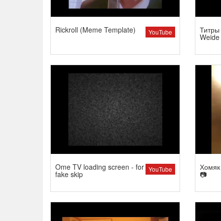
Rickroll (Meme Template)
Титры 
YouTube
Weide
Ome TV loading screen - for
Хомяк 
YouTube
fake skip
📷