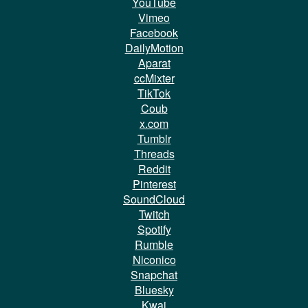
YouTube
Vimeo
Facebook
DailyMotion
Aparat
ccMixter
TikTok
Coub
x.com
Tumblr
Threads
Reddit
Pinterest
SoundCloud
Twitch
Spotify
Rumble
Niconico
Snapchat
Bluesky
Kwai