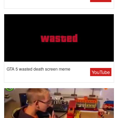
GTA 5 wasted death screen meme
YouTube