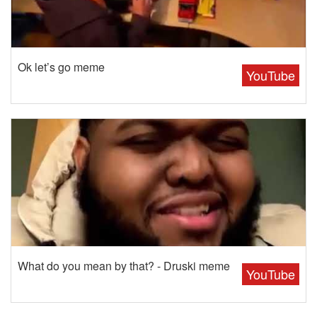
Ok let’s go meme
YouTube
What do you mean by that? - Druski meme
YouTube