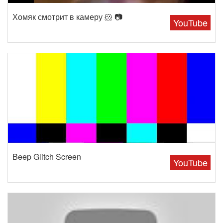
Хомяк смотрит в камеру 🐹 📷
YouTube
Beep Glitch Screen
YouTube