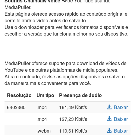
Sounds Chainsaw Voice 📢
de YouTube usando
MediaPuller.
Esta página oferece acesso rápido ao conteúdo original e
permite abrir o vídeo antes de salvá-lo.
Use o downloader para verificar os formatos disponíveis e
escolher a versão que funciona melhor no seu dispositivo.
MediaPuller oferece suporte para download de vídeos de
YouTube e de outras plataformas de mídia populares.
Abra o conteúdo, revise as opções disponíveis e salve-o
da maneira mais conveniente para você.
Resolução
Um tipo
Presença de áudio
640x360
.mp4
161,49 Kbit/s
Baixar
.mp4
127,23 Kbit/s
Baixar
.webm
110,61 Kbit/s
Baixar