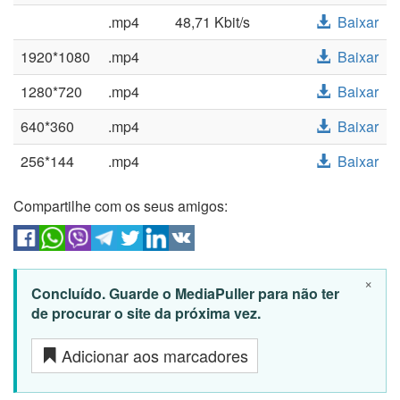
.mp4
48,71 Kbit/s
Baixar
1920*1080
.mp4
Baixar
1280*720
.mp4
Baixar
640*360
.mp4
Baixar
256*144
.mp4
Baixar
Compartilhe com os seus amigos:
×
Concluído. Guarde o MediaPuller para não ter
de procurar o site da próxima vez.
Adicionar aos marcadores