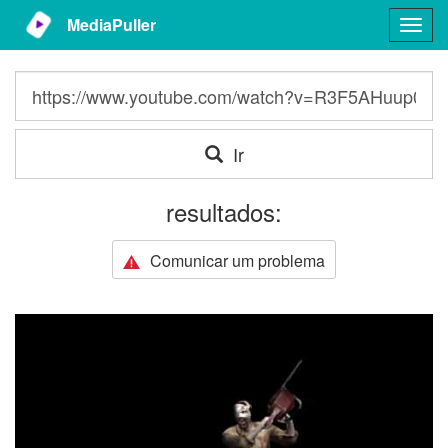
MediaPuller
Togg
navig
Ir
resultados:
Comunicar um problema