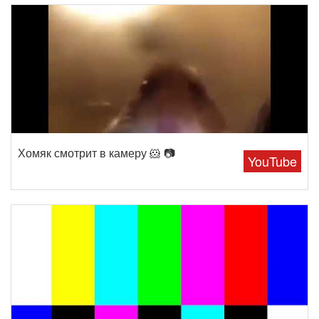
Хомяк смотрит в камеру 🐹 📷
YouTube