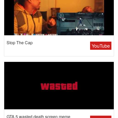
Stop The Cap
YouTube
GTA 5 wasted death screen meme