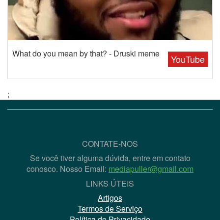
What do you mean by that? - Druski meme
YouTube
;
CONTATE-NOS
Se você tiver alguma dúvida, entre em contato
conosco. Nosso Email:
mediapuller@gmail.com
LINKS ÚTEIS
Artigos
Termos de Serviço
Política de Privacidade