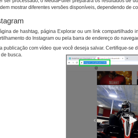
der ser processado, o MediaPuller preparará os resultados de d
odem mostrar diferentes versões disponíveis, dependendo de c
nstagram
página de hashtag, página Explorar ou um link compartilhado i
rtilhamento do Instagram ou pela barra de endereço do navega
a publicação com vídeo que você deseja salvar. Certifique-se de
 de busca.