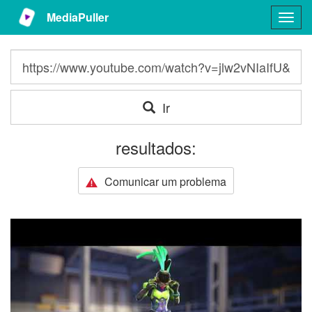
MediaPuller
Togg
navig
Ir
resultados:
Comunicar um problema