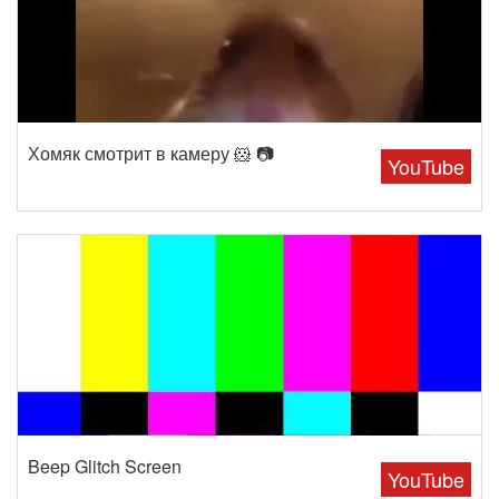
Хомяк смотрит в камеру 🐹 📷
YouTube
Beep Glitch Screen
YouTube