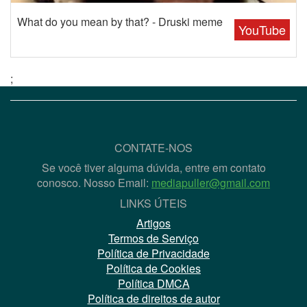
What do you mean by that? - Druski meme
YouTube
;
CONTATE-NOS
Se você tiver alguma dúvida, entre em contato
conosco. Nosso Email:
mediapuller@gmail.com
LINKS ÚTEIS
Artigos
Termos de Serviço
Política de Privacidade
Política de Cookies
Política DMCA
Política de direitos de autor