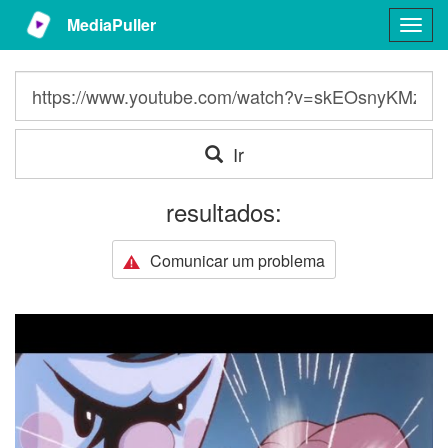
MediaPuller
Togg
navig
Ir
resultados:
Comunicar um problema