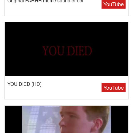
Original FAHHH meme sound effect
YouTube
YOU DIED (HD)
YouTube