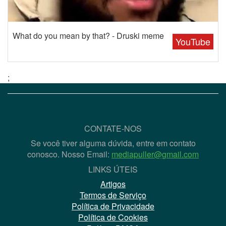
What do you mean by that? - Druski meme
YouTube
;
CONTATE-NOS
Se você tiver alguma dúvida, entre em contato
conosco. Nosso Email:
mediapuller@gmail.com
LINKS ÚTEIS
Artigos
Termos de Serviço
Política de Privacidade
Política de Cookies