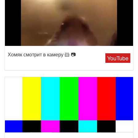
Хомяк смотрит в камеру 🐹 📷
YouTube