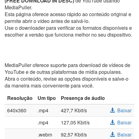
(FREE DOWNLOAD IN DESC)
de YouTube usando
MediaPuller.
Esta página oferece acesso rápido ao conteúdo original e
permite abrir o vídeo antes de salvá-lo.
Use o downloader para verificar os formatos disponíveis e
escolher a versão que funciona melhor no seu dispositivo.
MediaPuller oferece suporte para download de vídeos de
YouTube e de outras plataformas de mídia populares.
Abra o conteúdo, revise as opções disponíveis e salve-o
da maneira mais conveniente para você.
Resolução
Um tipo
Presença de áudio
640x360
.mp4
427,7 Kbit/s
Baixar
.mp4
127,05 Kbit/s
Baixar
.webm
92,57 Kbit/s
Baixar