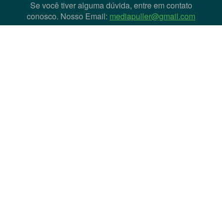
Se você tiver alguma dúvida, entre em contato
conosco. Nosso Email:
mediapuller@gmail.com
LINKS ÚTEIS
Artigos
Termos de Serviço
Política de Privacidade
Política de Cookies
Política DMCA
Política de direitos de autor
Livro de reclamações
QUE TIPO DE HOSPEDAGEM DE MÍDIA VOCÊ
USA?
Instagram
YouTube
Vimeo
Facebook
DailyMotion
Aparat
ccMixter