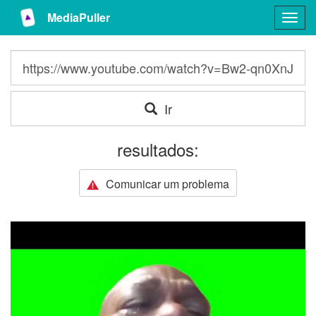
MediaPuller
Togg
navig
Ir
resultados:
Comunicar um problema