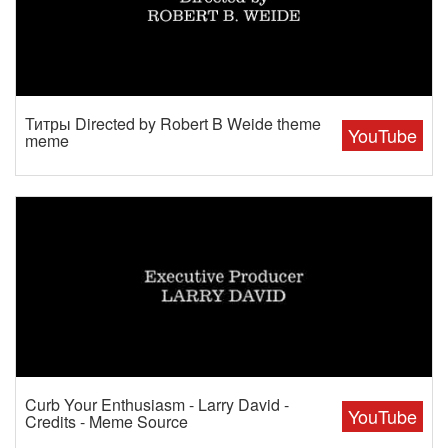
Титры Directed by Robert B Weide theme
YouTube
meme
Curb Your Enthusiasm - Larry David -
YouTube
Credits - Meme Source