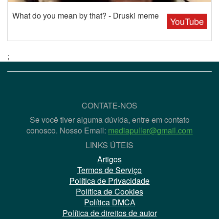
What do you mean by that? - Druski meme
YouTube
;
CONTATE-NOS
Se você tiver alguma dúvida, entre em contato
conosco. Nosso Email:
mediapuller@gmail.com
LINKS ÚTEIS
Artigos
Termos de Serviço
Política de Privacidade
Política de Cookies
Política DMCA
Política de direitos de autor