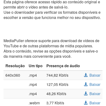
Esta página oferece acesso rápido ao conteúdo original e
permite abrir o vídeo antes de salvá-lo.
Use o downloader para verificar os formatos disponíveis e
escolher a versão que funciona melhor no seu dispositivo.
MediaPuller oferece suporte para download de vídeos de
YouTube e de outras plataformas de mídia populares.
Abra o conteúdo, revise as opções disponíveis e salve-o
da maneira mais conveniente para você.
Resolução
Um tipo
Presença de áudio
640x360
.mp4
744,82 Kbit/s
Baixar
.mp4
127,05 Kbit/s
Baixar
.mp4
48,26 Kbit/s
Baixar
.webm
3,77 Kbit/s
Baixar