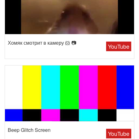
Хомяк смотрит в камеру 🐹 📷
YouTube
Beep Glitch Screen
YouTube