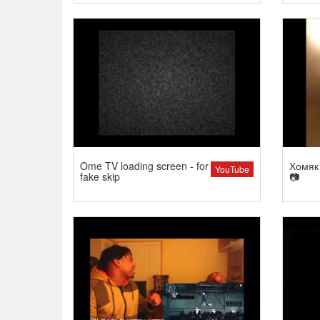
Ome TV loading screen - for
Хомяк 
YouTube
fake skip
📷