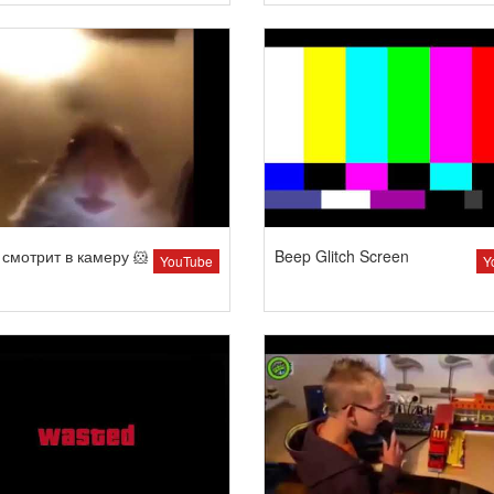
смотрит в камеру 🐹
Beep Glitch Screen
YouTube
Y