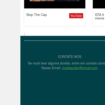
Stop The Cap
GTA 5 
YouTube
meme
;
CONTATE-NOS
Se você tiver alguma dúvida, entre em contato con
Nosso Email:
mediapuller@gmail.com