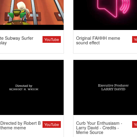
te Subway Surfer
Original FAHHH meme
YouTube
Y
lay
sound effect
Directed by Robert B
Curb Your Enthusiasm -
YouTube
Y
 theme meme
Larry David - Credits -
Meme Source