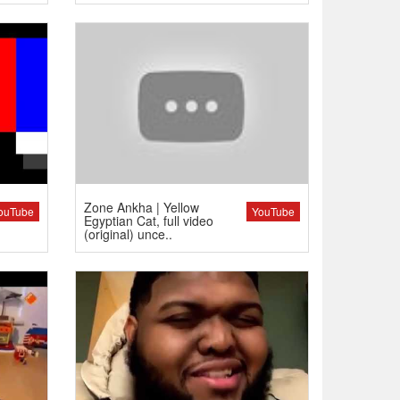
Zone Ankha | Yellow
ouTube
YouTube
Egyptian Cat, full video
(original) unce..