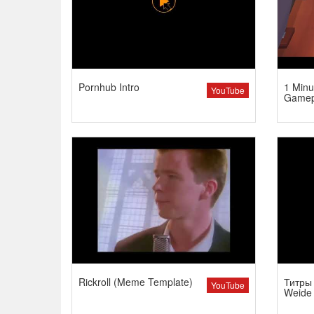
Pornhub Intro
1 Minu
YouTube
Gamep
Rickroll (Meme Template)
Титры 
YouTube
Weide