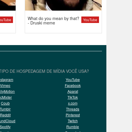
What do you mean by that?
ouTube
YouTube
- Druski meme
TIPO DE HOSPEDAGEM DE MÍDIA VOCÊ USA?
nstagram
YouTube
Vimeo
Facebook
ilyMotion
Aparat
ccMixter
TikTok
Coub
x.com
Tumblr
Threads
Reddit
Pinterest
undCloud
Twitch
Spotify
Rumble