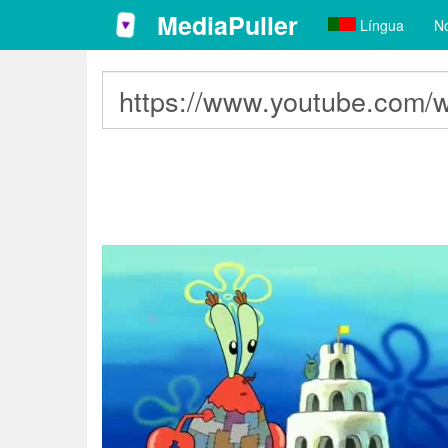
MediaPuller
Língua
No