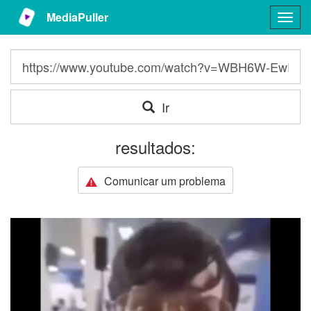
MediaPuller
Togg
navig
Ir
resultados:
Comunicar um problema