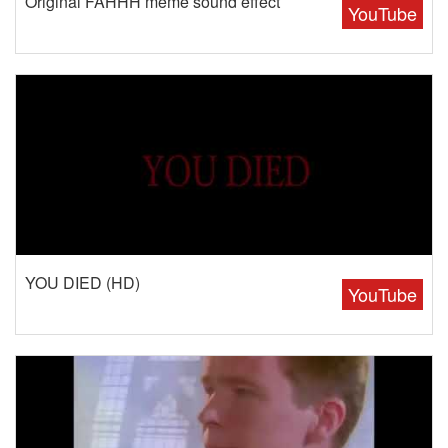
Original FAHHH meme sound effect
YouTube
YOU DIED (HD)
YouTube