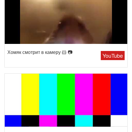
Хомяк смотрит в камеру 🐹 📷
YouTube