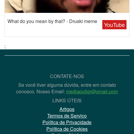
What do you mean by that? - Druski meme
YouTube
;
CONTATE-NOS
Se você tiver alguma dúvida, entre em contato
conosco. Nosso Email:
mediapuller@gmail.com
LINKS ÚTEIS
Artigos
Termos de Serviço
Política de Privacidade
Política de Cookies