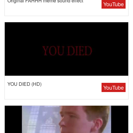
Original FAHHH meme sound effect
YouTube
YOU DIED (HD)
YouTube