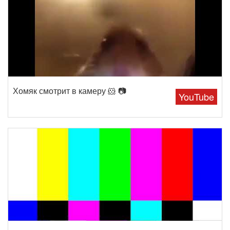
Хомяк смотрит в камеру 🐹 📷
YouTube