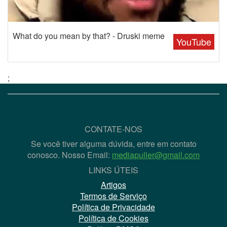
What do you mean by that? - Druski meme
YouTube
;
CONTATE-NOS
Se você tiver alguma dúvida, entre em contato
conosco. Nosso Email:
mediapuller@gmail.com
LINKS ÚTEIS
Artigos
Termos de Serviço
Política de Privacidade
Política de Cookies