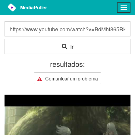
MediaPuller
Togg
navig
Ir
resultados:
Comunicar um problema