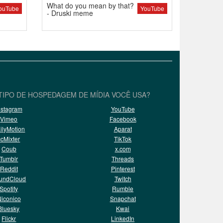
What do you mean by that?
ouTube
YouTube
- Druski meme
TIPO DE HOSPEDAGEM DE MÍDIA VOCÊ USA?
nstagram
YouTube
Vimeo
Facebook
ilyMotion
Aparat
ccMixter
TikTok
Coub
x.com
Tumblr
Threads
Reddit
Pinterest
undCloud
Twitch
Spotify
Rumble
iconico
Snapchat
Bluesky
Kwai
Flickr
LinkedIn