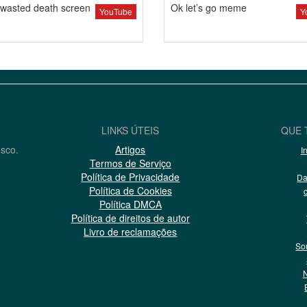
wasted death screen
Ok let’s go meme
YouTube
Y
LINKS ÚTEIS
QUE 
osco.
Artigos
I
Termos de Serviço
Política de Privacidade
Da
Política de Cookies
Política DMCA
Política de direitos de autor
Livro de reclamações
So
N