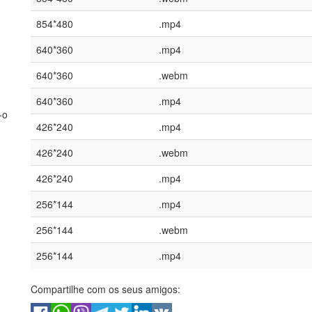
854*480
.mp4
640*360
.mp4
640*360
.webm
640*360
.mp4
-o
426*240
.mp4
426*240
.webm
426*240
.mp4
256*144
.mp4
256*144
.webm
256*144
.mp4
Compartilhe com os seus amigos: