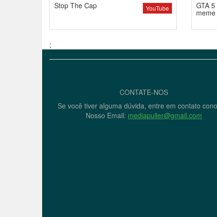
Stop The Cap
GTA 5 
YouTube
meme
;
CONTATE-NOS
Se você tiver alguma dúvida, entre em contato con
Nosso Email:
mediapuller@gmail.com