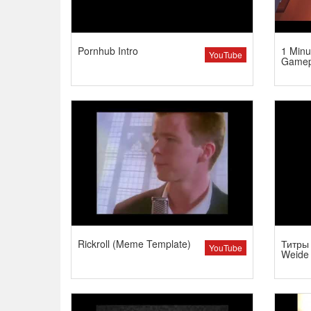
Pornhub Intro
1 Minu
YouTube
Gamep
Rickroll (Meme Template)
Титры 
YouTube
Weide