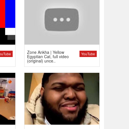
Zone Ankha | Yellow
ouTube
YouTube
Egyptian Cat, full video
(original) unce..