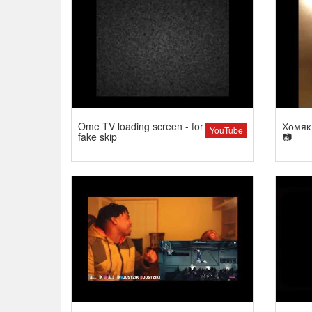
Ome TV loading screen - for
Хомяк 
YouTube
fake skip
📷