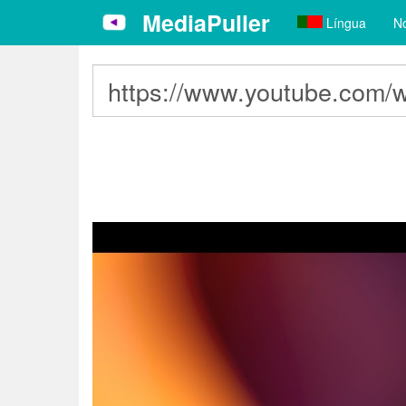
MediaPuller
Língua
No