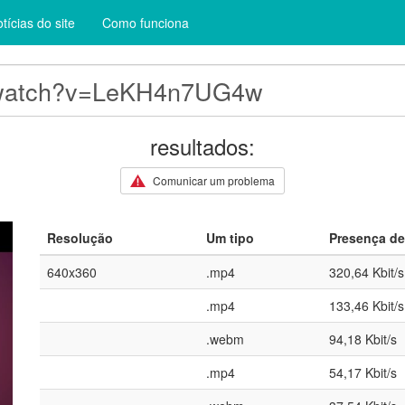
tícias do site
Como funciona
resultados:
Comunicar um problema
Resolução
Um tipo
Presença de
640x360
.mp4
320,64 Kbit/s
.mp4
133,46 Kbit/s
.webm
94,18 Kbit/s
.mp4
54,17 Kbit/s