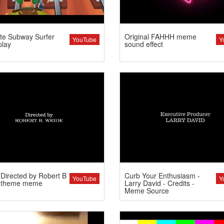
te Subway Surfer
Original FAHHH meme
YouTube
Y
lay
sound effect
Directed by Robert B
Curb Your Enthusiasm -
YouTube
Y
 theme meme
Larry David - Credits -
Meme Source