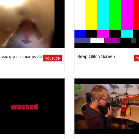
смотрит в камеру 🐹
Beep Glitch Screen
YouTube
Y