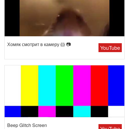
Хомяк смотрит в камеру 🐹 📷
YouTube
Beep Glitch Screen
YouTube