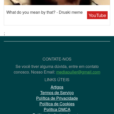
What do you mean by that? - Druski meme
YouTube
;
CONTATE-NOS
Se você tiver alguma dúvida, entre em contato
conosco. Nosso Email:
mediapuller@gmail.com
LINKS ÚTEIS
Artigos
Termos de Serviço
Política de Privacidade
Política de Cookies
Política DMCA