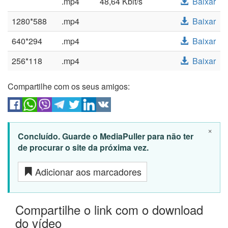
.mp4
48,64 Kbit/s
Baixar
1280*588
.mp4
Baixar
640*294
.mp4
Baixar
256*118
.mp4
Baixar
Compartilhe com os seus amigos:
×
Concluído. Guarde o MediaPuller para não ter
de procurar o site da próxima vez.
Adicionar aos marcadores
Compartilhe o link com o download
do vídeo