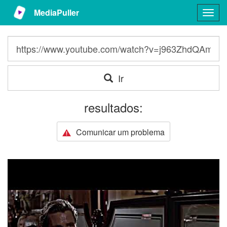
MediaPuller
Togg
navig
Ir
resultados:
Comunicar um problema