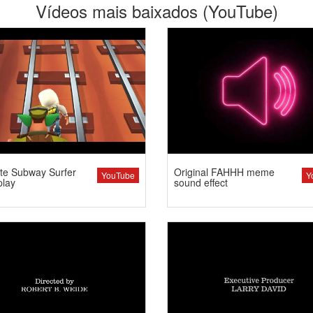
Vídeos mais baixados (YouTube)
te Subway Surfer
Original FAHHH meme
YouTube
Y
lay
sound effect