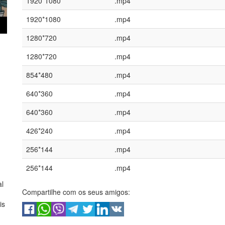
1920*1080
.mp4
1920*1080
.mp4
1280*720
.mp4
1280*720
.mp4
854*480
.mp4
640*360
.mp4
640*360
.mp4
426*240
.mp4
256*144
.mp4
256*144
.mp4
al
Compartilhe com os seus amigos:
is