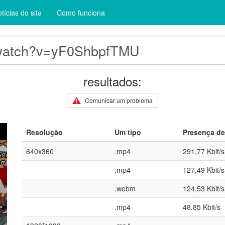
tícias do site
Como funciona
resultados:
Comunicar um problema
Resolução
Um tipo
Presença de
640x360
.mp4
291,77 Kbit/s
.mp4
127,49 Kbit/s
.webm
124,53 Kbit/s
.mp4
48,85 Kbit/s