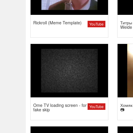
Rickroll (Meme Template)
Титры 
YouTube
Weide
Ome TV loading screen - for
Хомяк 
YouTube
fake skip
📷