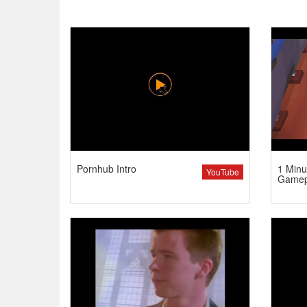
Pornhub Intro
1 Minu
YouTube
Gamep