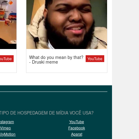
What do you mean by that?
ouTube
YouTube
- Druski meme
TIPO DE HOSPEDAGEM DE MÍDIA VOCÊ USA?
nstagram
YouTube
Vimeo
Facebook
ilyMotion
Aparat