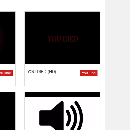
YOU DIED (HD)
ouTube
YouTube