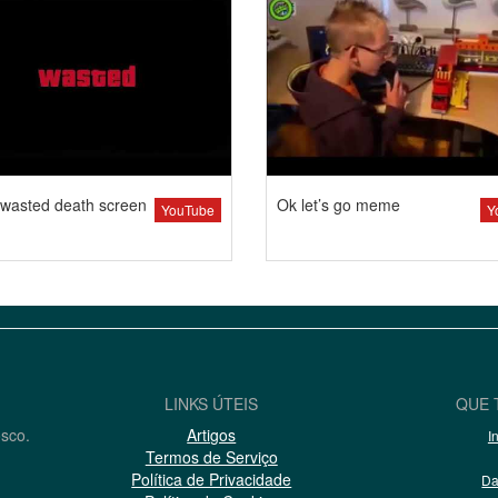
wasted death screen
Ok let’s go meme
YouTube
Y
LINKS ÚTEIS
QUE 
osco.
Artigos
I
Termos de Serviço
Política de Privacidade
Da