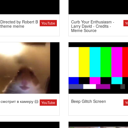
Directed by Robert B
Curb Your Enthusiasm -
YouTube
Y
 theme meme
Larry David - Credits -
Meme Source
смотрит в камеру 🐹
Beep Glitch Screen
YouTube
Y