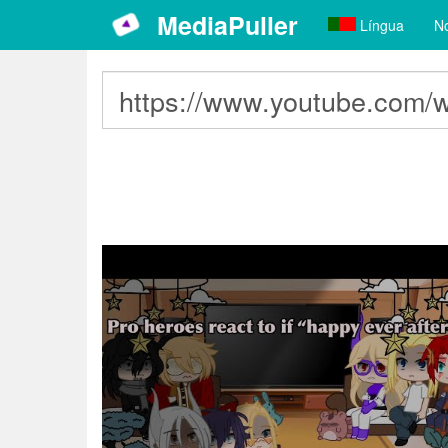
MediaPuller
Língua
No