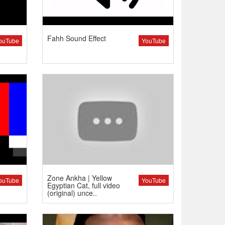
Fahh Sound Effect
ouTube
YouTube
Zone Ankha | Yellow
ouTube
YouTube
Egyptian Cat, full video
(original) unce..