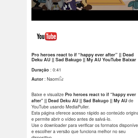
Pro heroes react to if “happy ever after” || Dead
Deku AU || Sad Bakugo || My AU YouTube Baixar
Duração
: 0:41
Autor
: Naomi𓃠
Baixe e visualize
Pro heroes react to if “happy ever
after” || Dead Deku AU || Sad Bakugo || My AU
de
YouTube usando MediaPuller.
Esta página oferece acesso rápido ao conteúdo origin
e permite abrir o vídeo antes de salvá-lo.
Use o downloader para verificar os formatos disponíve
e escolher a versão que funciona melhor no seu
dispositivo.