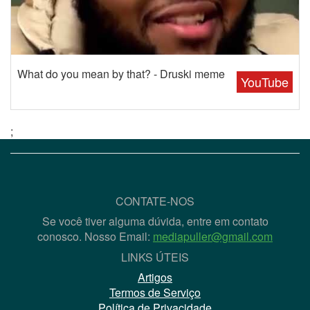
What do you mean by that? - Druski meme
YouTube
;
CONTATE-NOS
Se você tiver alguma dúvida, entre em contato
conosco. Nosso Email:
mediapuller@gmail.com
LINKS ÚTEIS
Artigos
Termos de Serviço
Política de Privacidade