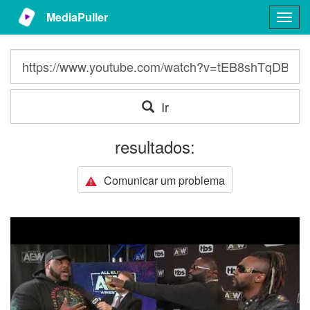
MediaPuller
Togg
navig
Ir
resultados:
Comunicar um problema