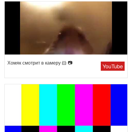
Хомяк смотрит в камеру 🐹 📷
YouTube