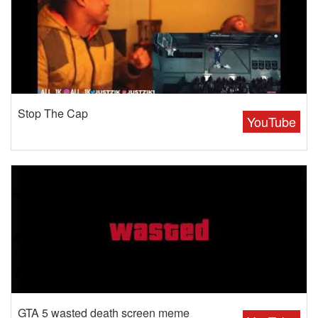
Stop The Cap
YouTube
GTA 5 wasted death screen meme