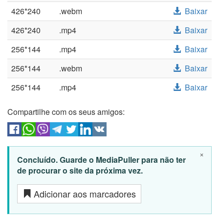
426*240
.webm
Baixar
426*240
.mp4
Baixar
256*144
.mp4
Baixar
256*144
.webm
Baixar
256*144
.mp4
Baixar
Compartilhe com os seus amigos:
×
Concluído. Guarde o MediaPuller para não ter
de procurar o site da próxima vez.
Adicionar aos marcadores