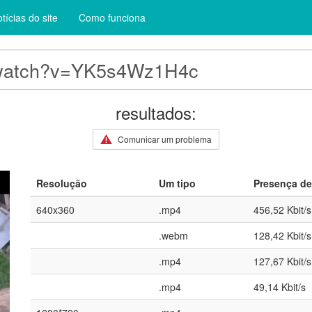
tícias do site
Como funciona
resultados:
Comunicar um problema
Resolução
Um tipo
Presença de
640x360
.mp4
456,52 Kbit/s
.webm
128,42 Kbit/s
.mp4
127,67 Kbit/s
.mp4
49,14 Kbit/s