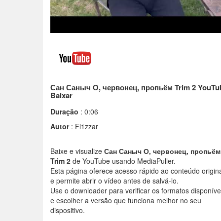
Сан Саныч О, червонец, пропьём Trim 2 YouTu
Baixar
Duração
: 0:06
Autor
: Fl1zzar
Baixe e visualize
Сан Саныч О, червонец, пропьём
Trim 2
de YouTube usando MediaPuller.
Esta página oferece acesso rápido ao conteúdo origin
e permite abrir o vídeo antes de salvá-lo.
Use o downloader para verificar os formatos disponíve
e escolher a versão que funciona melhor no seu
dispositivo.