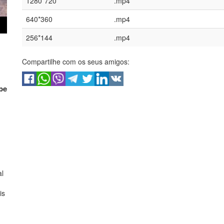
1280*720
.mp4
640*360
.mp4
256*144
.mp4
Compartilhe com os seus amigos:
be
al
is