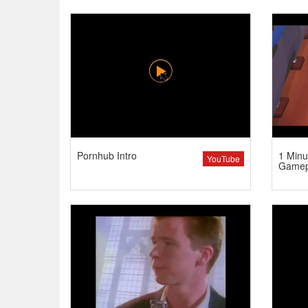
Pornhub Intro
1 Minu
YouTube
Gamep