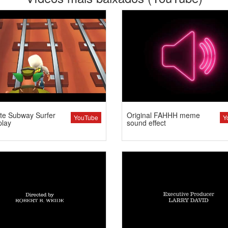
te Subway Surfer
Original FAHHH meme
YouTube
Y
lay
sound effect