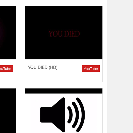
YOU DIED (HD)
ouTube
YouTube