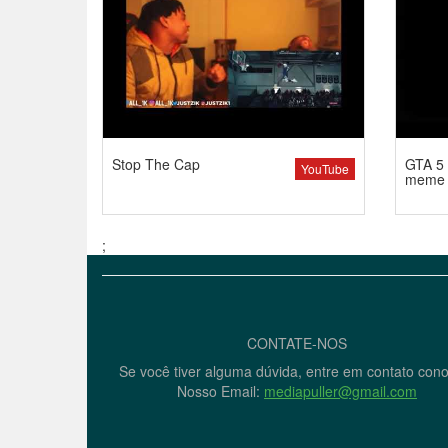
Stop The Cap
GTA 5 
YouTube
meme
;
CONTATE-NOS
Se você tiver alguma dúvida, entre em contato con
Nosso Email:
mediapuller@gmail.com