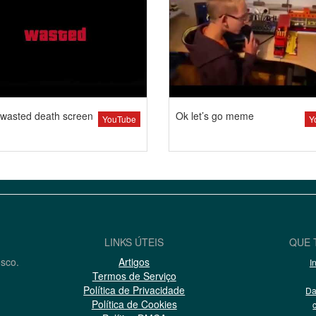
wasted death screen
Ok let’s go meme
YouTube
Y
LINKS ÚTEIS
QUE 
osco.
Artigos
I
Termos de Serviço
Política de Privacidade
Da
Política de Cookies