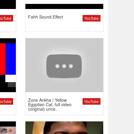
Fahh Sound Effect
ouTube
YouTube
Zone Ankha | Yellow
ouTube
YouTube
Egyptian Cat, full video
(original) unce..