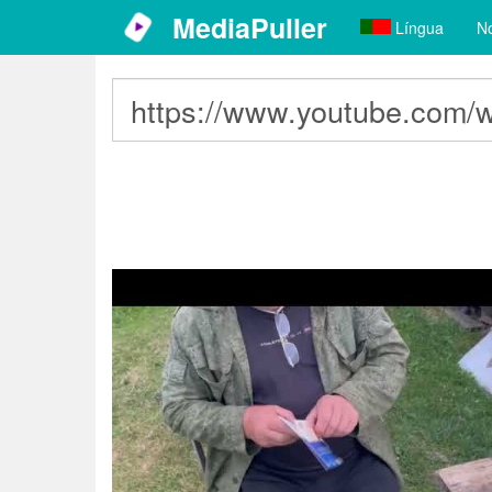
MediaPuller
Língua
No