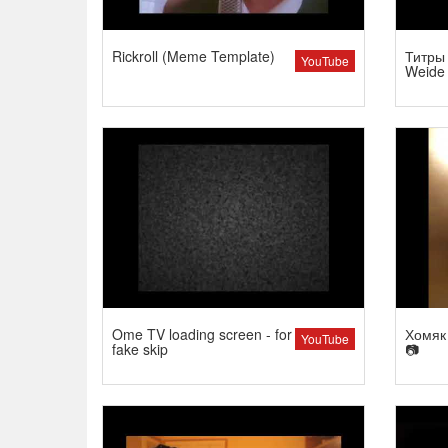
Rickroll (Meme Template)
Титры 
YouTube
Weide
Ome TV loading screen - for
Хомяк 
YouTube
fake skip
📷