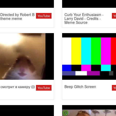
Directed by Robert B
Curb Your Enthusiasm -
YouTube
Y
 theme meme
Larry David - Credits -
Meme Source
смотрит в камеру 🐹
Beep Glitch Screen
YouTube
Y