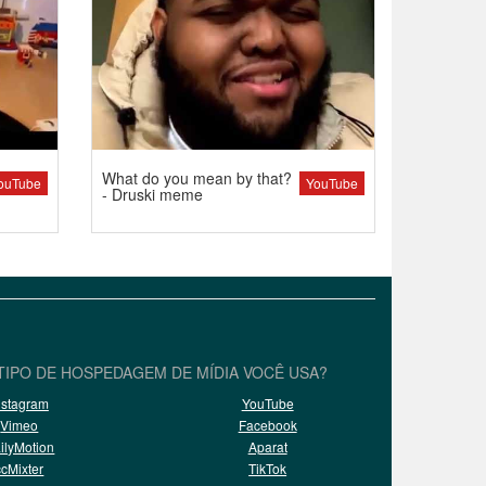
What do you mean by that?
ouTube
YouTube
- Druski meme
TIPO DE HOSPEDAGEM DE MÍDIA VOCÊ USA?
nstagram
YouTube
Vimeo
Facebook
ilyMotion
Aparat
ccMixter
TikTok