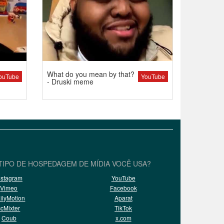
What do you mean by that?
ouTube
YouTube
- Druski meme
TIPO DE HOSPEDAGEM DE MÍDIA VOCÊ USA?
nstagram
YouTube
Vimeo
Facebook
ilyMotion
Aparat
ccMixter
TikTok
Coub
x.com