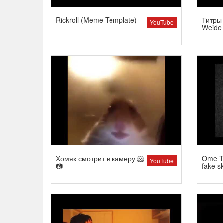
Rickroll (Meme Template)
Титры 
YouTube
Weide
Хомяк смотрит в камеру 🐹
Ome TV
YouTube
📷
fake s