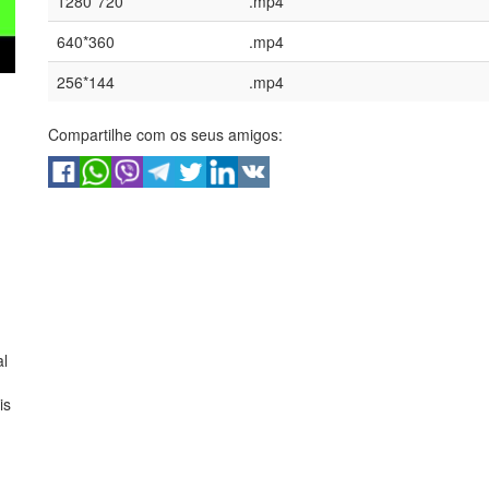
1280*720
.mp4
640*360
.mp4
256*144
.mp4
Compartilhe com os seus amigos:
al
is