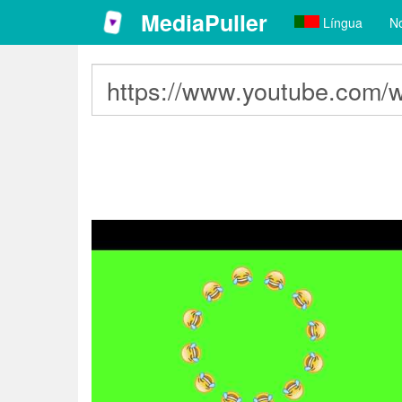
MediaPuller
Língua
No