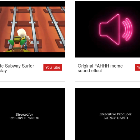
te Subway Surfer
Original FAHHH meme
YouTube
Y
lay
sound effect