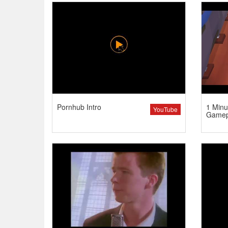
Pornhub Intro
1 Minu
YouTube
Gamep