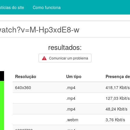
tícias do site
Como funciona
resultados:
Comunicar um problema
Resolução
Um tipo
Presença de
640x360
.mp4
418,17 Kbit/s
.mp4
127,03 Kbit/s
.mp4
48,24 Kbit/s
.webm
3,76 Kbit/s