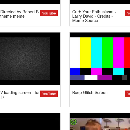
Directed by Robert B
Curb Your Enthusiasm -
YouTube
Y
 theme meme
Larry David - Credits -
Meme Source
 loading screen - for
Beep Glitch Screen
YouTube
Y
kip