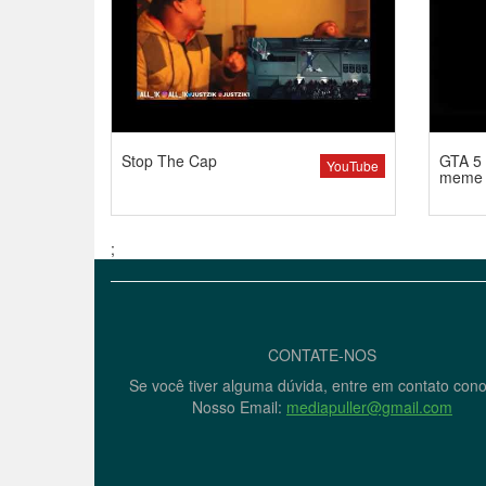
Stop The Cap
GTA 5 
YouTube
meme
;
CONTATE-NOS
Se você tiver alguma dúvida, entre em contato con
Nosso Email:
mediapuller@gmail.com