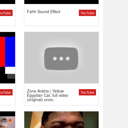
Fahh Sound Effect
ouTube
YouTube
Zone Ankha | Yellow
ouTube
YouTube
Egyptian Cat, full video
(original) unce..