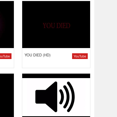
YOU DIED (HD)
ouTube
YouTube