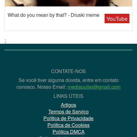
What do you mean by that? - Druski meme
YouTube
;
CONTATE-NOS
Se você tiver alguma dúvida, entre em contato
conosco. Nosso Email:
mediapuller@gmail.com
LINKS ÚTEIS
Artigos
Termos de Serviço
Política de Privacidade
Política de Cookies
Política DMCA