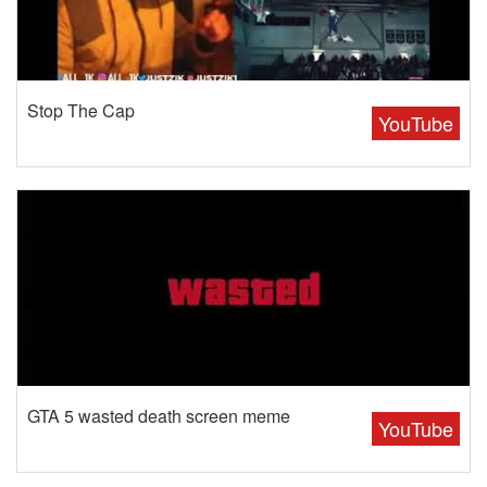
Stop The Cap
YouTube
GTA 5 wasted death screen meme
YouTube