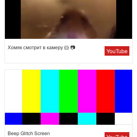
Хомяк смотрит в камеру 🐹 📷
YouTube
Beep Glitch Screen
YouTube