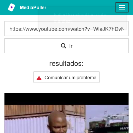
MediaPuller
Togg
navig
Ir
resultados:
Comunicar um problema