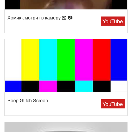
Хомяк смотрит в камеру 🐹 📷
YouTube
Beep Glitch Screen
YouTube