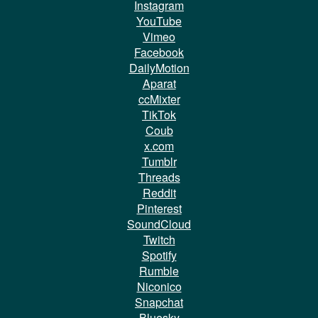
Instagram
YouTube
Vimeo
Facebook
DailyMotion
Aparat
ccMixter
TikTok
Coub
x.com
Tumblr
Threads
Reddit
Pinterest
SoundCloud
Twitch
Spotify
Rumble
Niconico
Snapchat
Bluesky