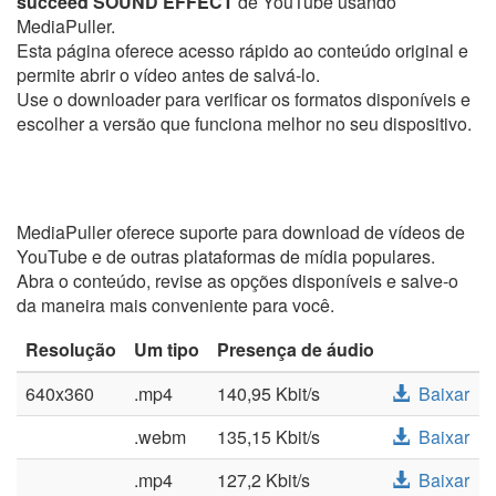
succeed SOUND EFFECT
de YouTube usando
MediaPuller.
Esta página oferece acesso rápido ao conteúdo original e
permite abrir o vídeo antes de salvá-lo.
Use o downloader para verificar os formatos disponíveis e
escolher a versão que funciona melhor no seu dispositivo.
MediaPuller oferece suporte para download de vídeos de
YouTube e de outras plataformas de mídia populares.
Abra o conteúdo, revise as opções disponíveis e salve-o
da maneira mais conveniente para você.
Resolução
Um tipo
Presença de áudio
640x360
.mp4
140,95 Kbit/s
Baixar
.webm
135,15 Kbit/s
Baixar
.mp4
127,2 Kbit/s
Baixar