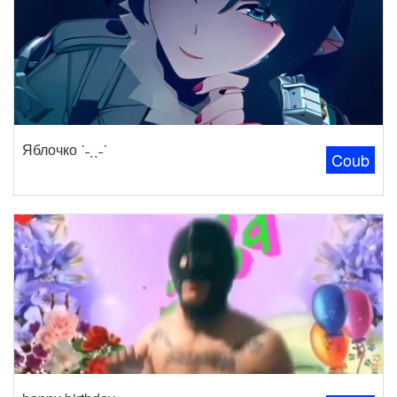
Яблочко ˊ˗ˎˎ˗ˊ
Coub