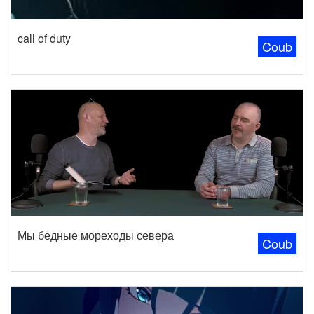
call of duty
Coub
Мы бедные мореходы севера
Coub