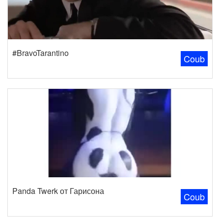
#BravoTarantino
Coub
Panda Twerk от Гарисона
Coub