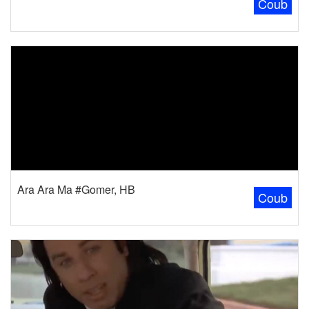
Coub
Ara Ara Ma #Gomer, HB
Coub