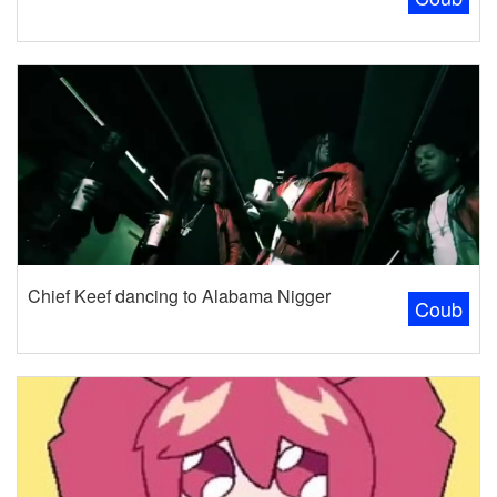
Chief Keef dancing to Alabama Nigger
Coub