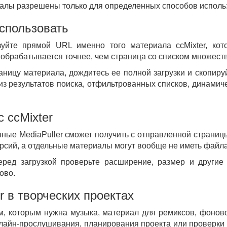
риалы разрешены только для определенных способов исполь
использовать
зуйте прямой URL именно того материала ccMixter, кот
обрабатывается точнее, чем страница со списком множеств
раницу материала, дождитесь ее полной загрузки и скопир
из результатов поиска, отфильтрованных списков, динами
 ccMixter
анные MediaPuller сможет получить с отправленной страниц
рсий, а отдельные материалы могут вообще не иметь файла
еред загрузкой проверьте расширение, размер и други
ово.
r в творческих проектах
ам, которым нужна музыка, материал для ремиксов, фоно
айн-прослушивания, планирования проекта или проверки т