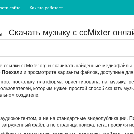
ости сайта
Как это работает
Скачать музыку с ccMixter онла
е ссылки ccMixter.org и скачивать найденные медиафайлы
е
Поехали
и просмотрите варианты файлов, доступные для 
ингов, поскольку платформа ориентирована на музыку, р
льзователей, которым нужен простой способ скачать музык
альном создателе.
 аудиоконтентом, а не на стандартные видеопубликации. 
и загруженный файл, а не страница поиска, тега, профиля и