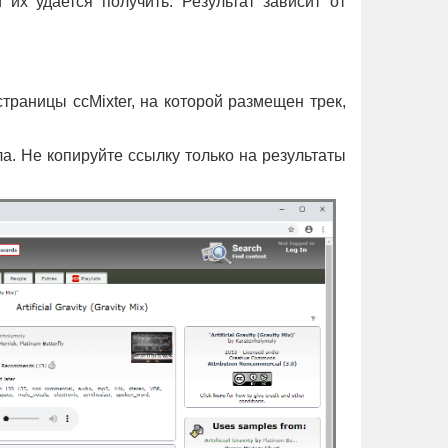
их удается получить. Результат зависит от
траницы ccMixter, на которой размещен трек,
ла. Не копируйте ссылку только на результаты