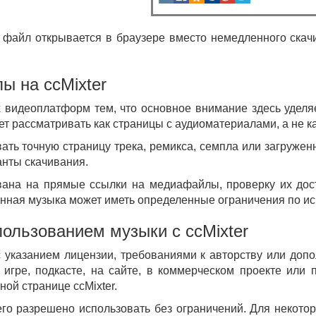
файл открывается в браузере вместо немедленного скачив
ы на ccMixter
х видеоплатформ тем, что основное внимание здесь уделя
ует рассматривать как страницы с аудиоматериалами, а не 
ать точную страницу трека, ремикса, семпла или загружен
анты скачивания.
ована на прямые ссылки на медиафайлы, проверку их дост
ачанная музыка может иметь определенные ограничения по и
ользованием музыки с ccMixter
с указанием лицензии, требованиями к авторству или доп
 игре, подкасте, на сайте, в коммерческом проекте или 
ой странице ccMixter.
его разрешено использовать без ограничений. Для некотор