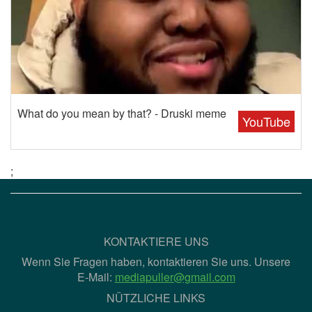
What do you mean by that? - Druski meme
YouTube
;
KONTAKTIERE UNS
Wenn Sie Fragen haben, kontaktieren Sie uns. Unsere
E-Mail:
mediapuller@gmail.com
NÜTZLICHE LINKS