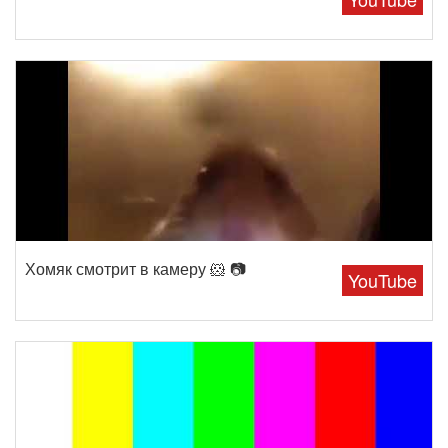
Хомяк смотрит в камеру 🐹 📷
YouTube