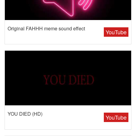
Original FAHHH meme sound effect
YouTube
YOU DIED (HD)
YouTube