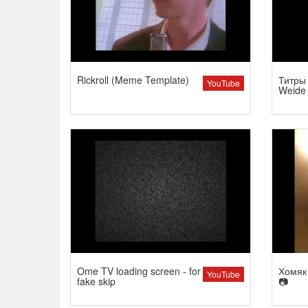
Rickroll (Meme Template)
Титры 
YouTube
Weide
Ome TV loading screen - for
Хомяк 
YouTube
fake skip
📷