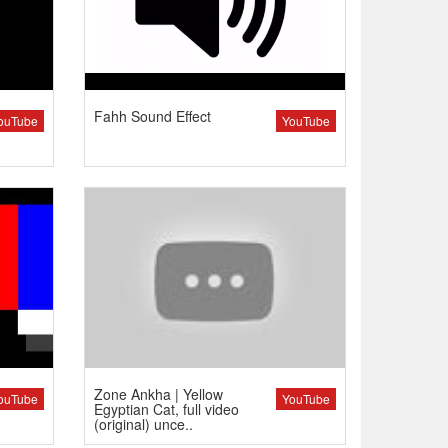
Fahh Sound Effect
ouTube
YouTube
Zone Ankha | Yellow
ouTube
YouTube
Egyptian Cat, full video
(original) unce..