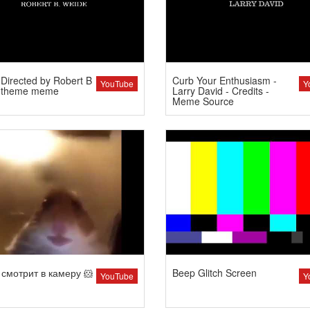
Directed by Robert B
Curb Your Enthusiasm -
YouTube
Y
 theme meme
Larry David - Credits -
Meme Source
смотрит в камеру 🐹
Beep Glitch Screen
YouTube
Y