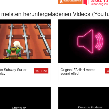
 meisten heruntergeladenen Videos (YouT
te Subway Surfer
Original FAHHH meme
YouTube
Y
lay
sound effect