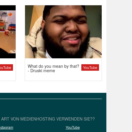
What do you mean by that?
ouTube
YouTube
- Druski meme
 ART VON MEDIENHOSTING VERWENDEN SIE??
nstagram
YouTube