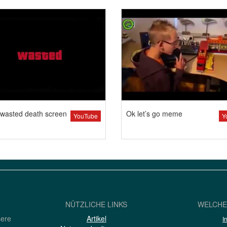
wasted death screen
Ok let’s go meme
YouTube
Y
NÜTZLICHE LINKS
WELCHE
sere
Artikel
I