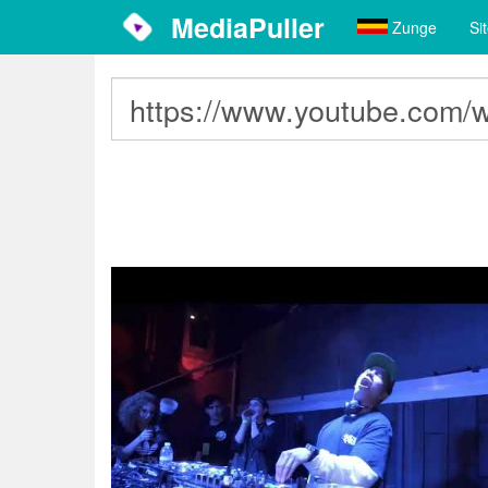
MediaPuller
Zunge
Si