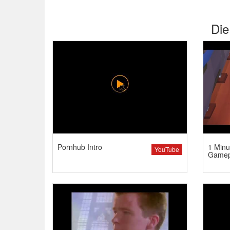
Die
Pornhub Intro
1 Minu
YouTube
Gamep