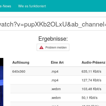
te-News
Wie es funktioniert
Ergebnisse:
Problem melden
Auflösung
Eine Art
Audio-Präsenz
640x360
.mp4
635,11 Kbit/s
.mp4
127,74 Kbit/s
.webm
103,48 Kbit/s
.webm
50,1 Kbit/s