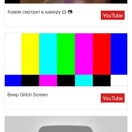
Хомяк смотрит в камеру 🐹 📷
YouTube
Beep Glitch Screen
YouTube