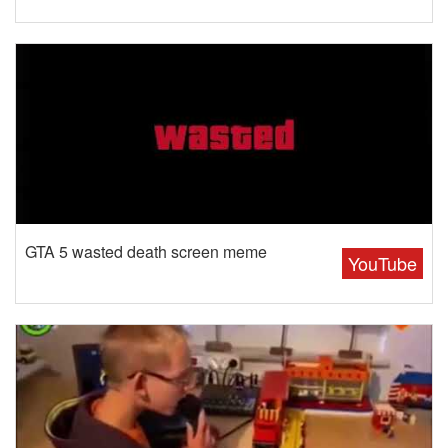
GTA 5 wasted death screen meme
YouTube