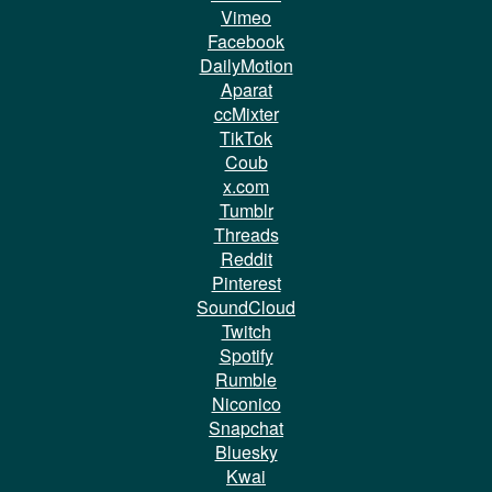
Vimeo
Facebook
DailyMotion
Aparat
ccMixter
TikTok
Coub
x.com
Tumblr
Threads
Reddit
Pinterest
SoundCloud
Twitch
Spotify
Rumble
Niconico
Snapchat
Bluesky
Kwai