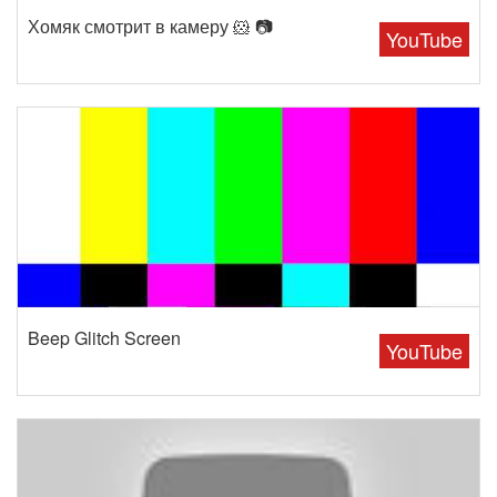
Хомяк смотрит в камеру 🐹 📷
YouTube
Beep Glitch Screen
YouTube