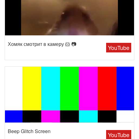
Хомяк смотрит в камеру 🐹 📷
YouTube
Beep Glitch Screen
YouTube