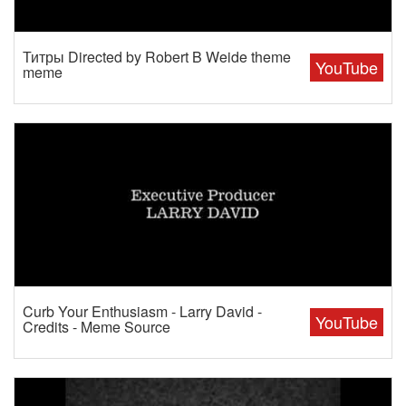
Титры Directed by Robert B Weide theme
YouTube
meme
Curb Your Enthusiasm - Larry David -
YouTube
Credits - Meme Source