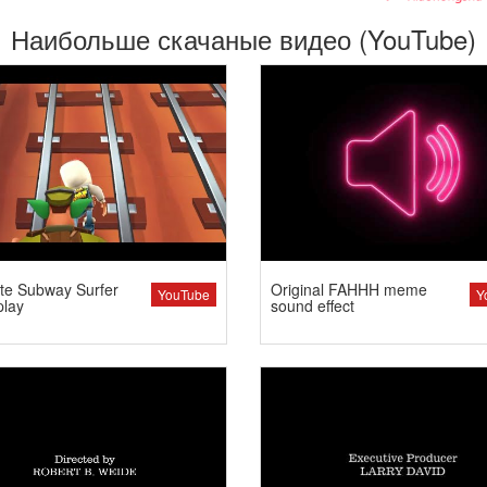
Наибольше скачаные видео (YouTube)
te Subway Surfer
Original FAHHH meme
YouTube
Y
lay
sound effect