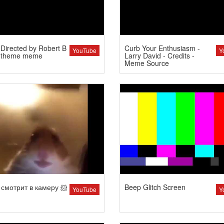
Directed by Robert B
Curb Your Enthusiasm -
YouTube
Y
 theme meme
Larry David - Credits -
Meme Source
смотрит в камеру 🐹
Beep Glitch Screen
YouTube
Y