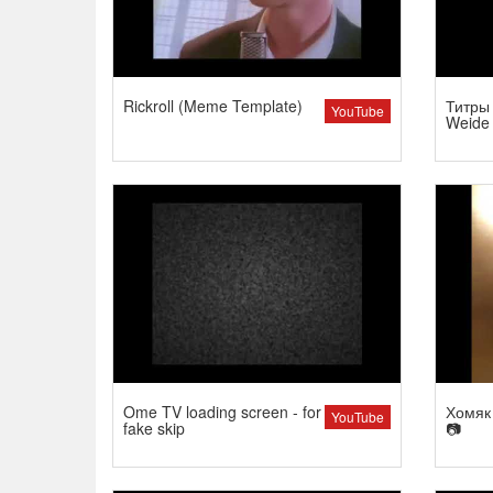
Rickroll (Meme Template)
Титры 
YouTube
Weide
Ome TV loading screen - for
Хомяк 
YouTube
fake skip
📷