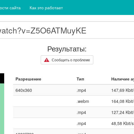
ости сайта
Как это работает
Результаты:
Сообщить о проблеме
Разрешение
Тип
Наличие а
640x360
.mp4
147,69 Kbit
.webm
164,08 Kbit
.mp4
127,24 Kbit
.mp4
48,58 Kbit/s