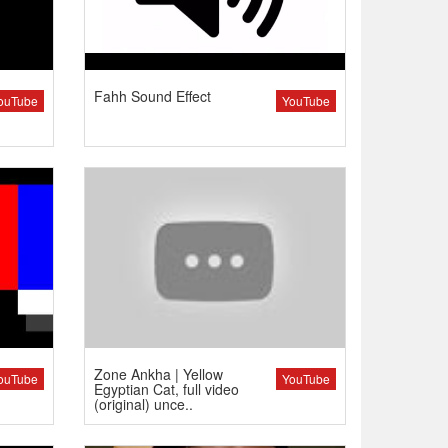
Fahh Sound Effect
ouTube
YouTube
Zone Ankha | Yellow
ouTube
YouTube
Egyptian Cat, full video
(original) unce..