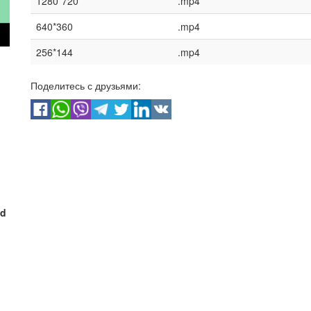
1280*720
.mp4
640*360
.mp4
256*144
.mp4
Поделитесь с друзьями:
nd