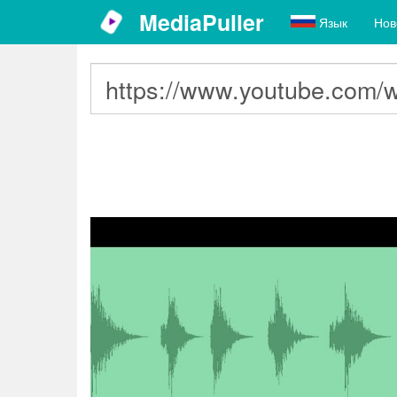
MediaPuller
Язык
Нов