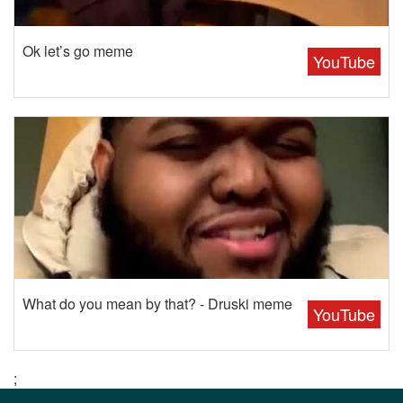
Ok let’s go meme
YouTube
What do you mean by that? - Druski meme
YouTube
;